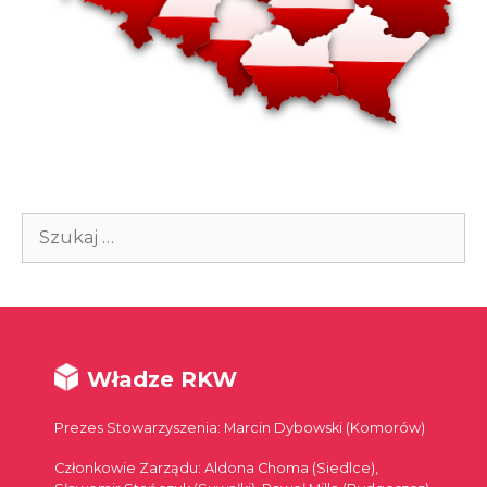
Szukaj:
Władze RKW
Prezes Stowarzyszenia: Marcin Dybowski (Komorów)
Członkowie Zarządu: Aldona Choma (Siedlce),