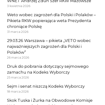
WNET Andrzej Zdun Szef RKW Mazowsze
3 kwietnia 2026
Weto wobec zagrożeń dla Polski i Polaków –
Pikieta RKW popierająca weta Prezydenta
chroniące Polskę
31 marca 2026
29.03.26 Warszawa – pikieta „VETO wobec
najważniejszych zagrożeń dla Polski i
Polaków”
26 marca 2026
Druk do pobrania dotyczący sejmowego
zamachu na Kodeks Wyborczy
25 marca 2026
Sejm i senat niszczą Kodeks Wyborczy
18 marca 2026
Skok Tuska i Żurka na Obwodowe Komisje