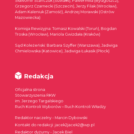
Sławomir Stańczuk (Suwałki), Paweł Milla (Bydgoszcz),
Grzegorz Czarnecki (Szczecin), Jerzy Filak (Wrocław),
Adam Kaleniuk (Zamość), Andrzej Morawski (Ostrów
Mazowiecka)
Komisja Rewizyjna: Tomasz Kowalski (Toruń), Bogdan
Troska (Wrocław), Mariola Gwizdała (Kraków)
Sąd Koleżeński: Barbara Szyffer (Warszawa), Jadwiga
Chmielowska (Katowice), Jadwiga Łukasik (Płock)
Redakcja
Oficjalna strona
Stowarzyszenia RKW
im. Jerzego Targalskiego
Ruch Kontroli Wyborów – Ruch Kontroli Władzy
Redaktor naczelny - Marcin Dybowski
Kontakt do redakcji: jacek2jacek2@wp.pl
Redaktor dyżurny - Jacek Biel