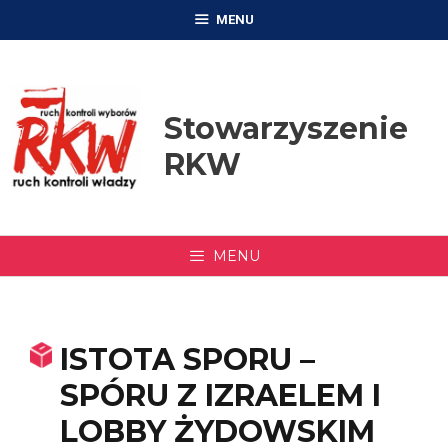
Przejdź
MENU
do
treści
Stowarzyszenie
RKW
MENU
ISTOTA SPORU –
SPÓRU Z IZRAELEM I
LOBBY ŻYDOWSKIM