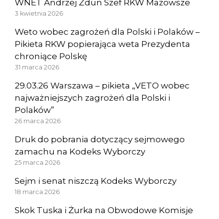
WNET Andrzej Zdun Szef RKW Mazowsze
3 kwietnia 2026
Weto wobec zagrożeń dla Polski i Polaków –
Pikieta RKW popierająca weta Prezydenta
chroniące Polskę
31 marca 2026
29.03.26 Warszawa – pikieta „VETO wobec
najważniejszych zagrożeń dla Polski i
Polaków”
26 marca 2026
Druk do pobrania dotyczący sejmowego
zamachu na Kodeks Wyborczy
25 marca 2026
Sejm i senat niszczą Kodeks Wyborczy
18 marca 2026
Skok Tuska i Żurka na Obwodowe Komisje