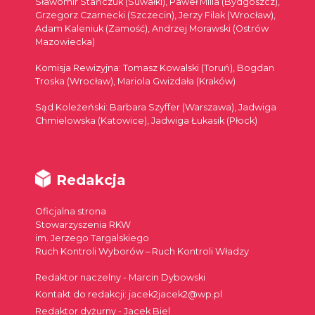
Sławomir Stańczuk (Suwałki), Paweł Milla (Bydgoszcz),
Grzegorz Czarnecki (Szczecin), Jerzy Filak (Wrocław),
Adam Kaleniuk (Zamość), Andrzej Morawski (Ostrów
Mazowiecka)
Komisja Rewizyjna: Tomasz Kowalski (Toruń), Bogdan
Troska (Wrocław), Mariola Gwizdała (Kraków)
Sąd Koleżeński: Barbara Szyffer (Warszawa), Jadwiga
Chmielowska (Katowice), Jadwiga Łukasik (Płock)
Redakcja
Oficjalna strona
Stowarzyszenia RKW
im. Jerzego Targalskiego
Ruch Kontroli Wyborów – Ruch Kontroli Władzy
Redaktor naczelny - Marcin Dybowski
Kontakt do redakcji: jacek2jacek2@wp.pl
Redaktor dyżurny - Jacek Biel