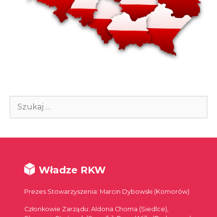
Szukaj:
Władze RKW
Prezes Stowarzyszenia: Marcin Dybowski (Komorów)
Członkowie Zarządu: Aldona Choma (Siedlce),