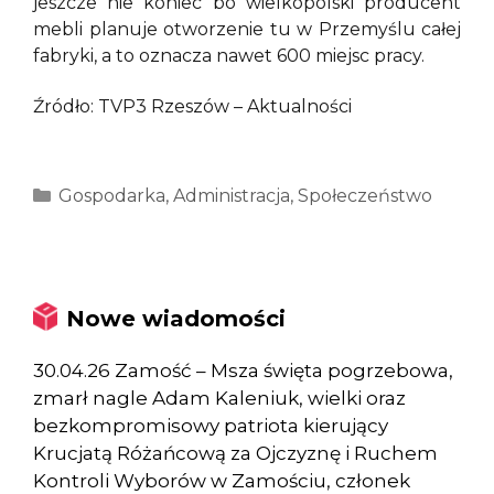
jeszcze nie koniec bo wielkopolski producent
mebli planuje otworzenie tu w Przemyślu całej
fabryki, a to oznacza nawet 600 miejsc pracy.
Źródło: TVP3 Rzeszów – Aktualności
Kategorie
Gospodarka
,
Administracja
,
Społeczeństwo
Nowe wiadomości
30.04.26 Zamość – Msza święta pogrzebowa,
zmarł nagle Adam Kaleniuk, wielki oraz
bezkompromisowy patriota kierujący
Krucjatą Różańcową za Ojczyznę i Ruchem
Kontroli Wyborów w Zamościu, członek