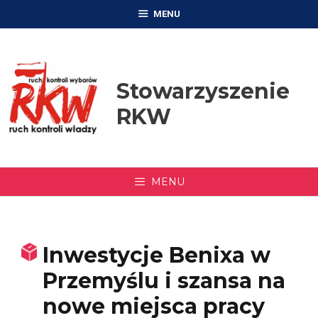
Przejdź
MENU
do
treści
Stowarzyszenie
RKW
MENU
Inwestycje Benixa w
Przemyślu i szansa na
nowe miejsca pracy