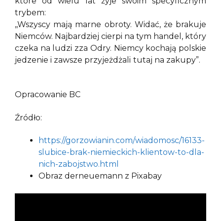
które od wielu lat żyje swoim specyficznym
trybem:
,,Wszyscy mają marne obroty. Widać, że brakuje
Niemców. Najbardziej cierpi na tym handel, który
czeka na ludzi zza Odry. Niemcy kochają polskie
jedzenie i zawsze przyjeżdżali tutaj na zakupy”.
Opracowanie BC
Źródło:
https://gorzowianin.com/wiadomosc/16133-
slubice-brak-niemieckich-klientow-to-dla-
nich-zabojstwo.html
Obraz derneuemann z Pixabay