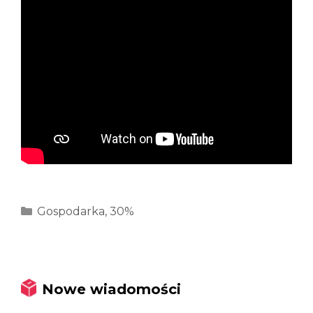
Kategorie
Gospodarka
,
30%
Nowe wiadomości