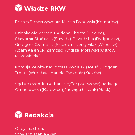
Władze RKW
Prezes Stowarzyszenia: Marcin Dybowski (Komorów)
Członkowie Zarządu: Aldona Choma (Siedlce),
Sławomir Stańczuk (Suwałki), Paweł Milla (Bydgoszcz),
Grzegorz Czarnecki (Szczecin), Jerzy Filak (Wrocław),
Adam Kaleniuk (Zamość), Andrzej Morawski (Ostrów
Mazowiecka)
Komisja Rewizyjna: Tomasz Kowalski (Toruń), Bogdan
Troska (Wrocław), Mariola Gwizdała (Kraków)
Sąd Koleżeński: Barbara Szyffer (Warszawa), Jadwiga
Chmielowska (Katowice), Jadwiga Łukasik (Płock)
Redakcja
Oficjalna strona
Stowarzyszenia RKW