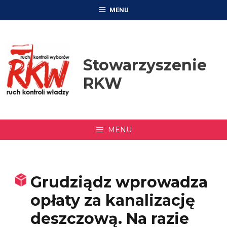
Przejdź
MENU
do
treści
Stowarzyszenie
RKW
MENU
Grudziądz wprowadza
opłaty za kanalizację
deszczową. Na razie