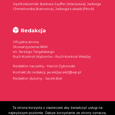
Sąd Koleżeński: Barbara Szyffer (Warszawa), Jadwiga
Chmielowska (Katowice), Jadwiga Łukasik (Płock)
Redakcja
Oficjalna strona
Stowarzyszenia RKW
im. Jerzego Targalskiego
Ruch Kontroli Wyborów – Ruch Kontroli Władzy
Redaktor naczelny - Marcin Dybowski
Kontakt do redakcji: jacek2jacek2@wp.pl
Redaktor dyżurny - Jacek Biel
Ta strona korzysta z ciasteczek aby świadczyć usługi na
Szukaj:
najwyższym poziomie. Dalsze korzystanie ze strony oznacza,