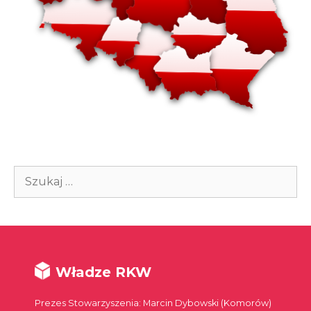
Szukaj:
Władze RKW
Prezes Stowarzyszenia: Marcin Dybowski (Komorów)