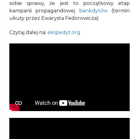
sobie sprawy, że jest to początkowy etap
kampanii propagandowej
bankdytów
(termin
ukuty przez Ewarysta Fedorowicza).
Czytaj dalej na:
ekspedyt.org