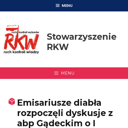
Przejdź
MENU
do
treści
Stowarzyszenie
RKW
MENU
Emisariusze diabła
rozpoczęli dyskusje z
abp Gądeckim o I