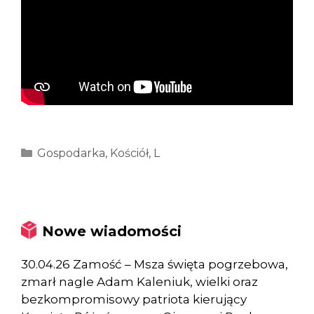
Kategorie
Gospodarka
,
Kościół
,
L
Nowe wiadomości
30.04.26 Zamość – Msza święta pogrzebowa,
zmarł nagle Adam Kaleniuk, wielki oraz
bezkompromisowy patriota kierujący