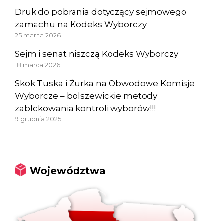
Druk do pobrania dotyczący sejmowego
zamachu na Kodeks Wyborczy
25 marca 2026
Sejm i senat niszczą Kodeks Wyborczy
18 marca 2026
Skok Tuska i Żurka na Obwodowe Komisje
Wyborcze – bolszewickie metody
zablokowania kontroli wyborów!!!
9 grudnia 2025
Województwa