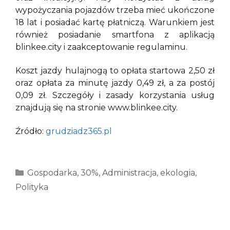
wypożyczania pojazdów trzeba mieć ukończone
18 lat i posiadać kartę płatniczą. Warunkiem jest
również posiadanie smartfona z aplikacją
blinkee.city i zaakceptowanie regulaminu.
Koszt jazdy hulajnogą to opłata startowa 2,50 zł
oraz opłata za minutę jazdy 0,49 zł, a za postój
0,09 zł. Szczegóły i zasady korzystania usług
znajdują się na stronie www.blinkee.city.
Źródło:
grudziadz365.pl
Kategorie
Gospodarka
,
30%
,
Administracja
,
ekologia
,
Polityka