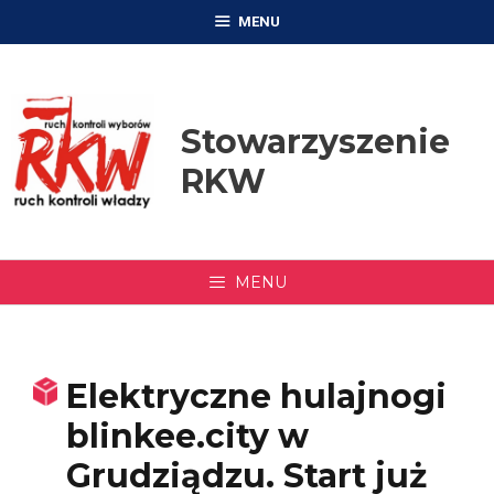
Przejdź
MENU
do
treści
Stowarzyszenie
RKW
MENU
Elektryczne hulajnogi
blinkee.city w
Grudziądzu. Start już