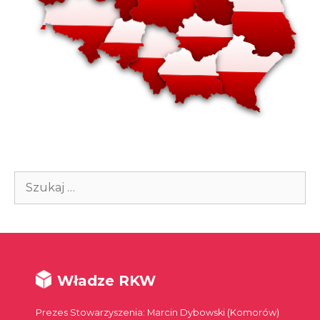
Szukaj:
Władze RKW
Prezes Stowarzyszenia: Marcin Dybowski (Komorów)