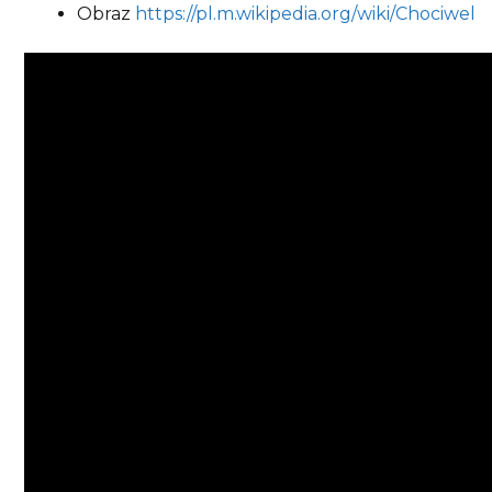
Obraz
https://pl.m.wikipedia.org/wiki/Chociwel