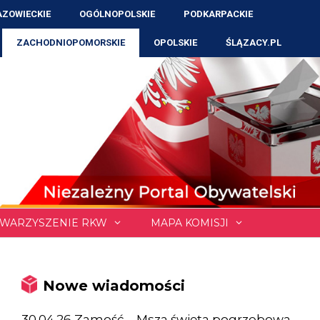
ZOWIECKIE
OGÓLNOPOLSKIE
PODKARPACKIE
ZACHODNIOPOMORSKIE
OPOLSKIE
ŚLĄZACY.PL
WARZYSZENIE RKW
MAPA KOMISJI
Nowe wiadomości
30.04.26 Zamość – Msza święta pogrzebowa,