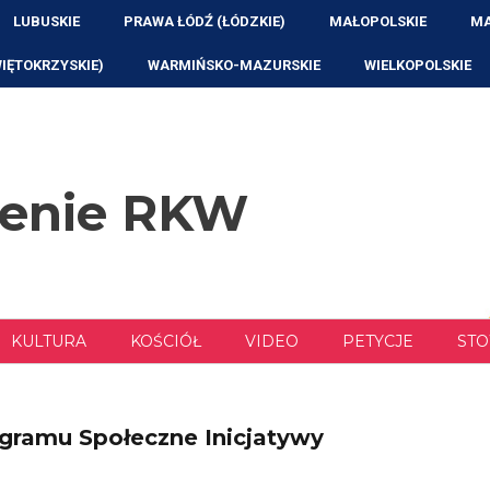
LUBUSKIE
PRAWA ŁÓDŹ (ŁÓDZKIE)
MAŁOPOLSKIE
MA
WIĘTOKRZYSKIE)
WARMIŃSKO-MAZURSKIE
WIELKOPOLSKIE
zenie RKW
KULTURA
KOŚCIÓŁ
VIDEO
PETYCJE
STO
ogramu Społeczne Inicjatywy