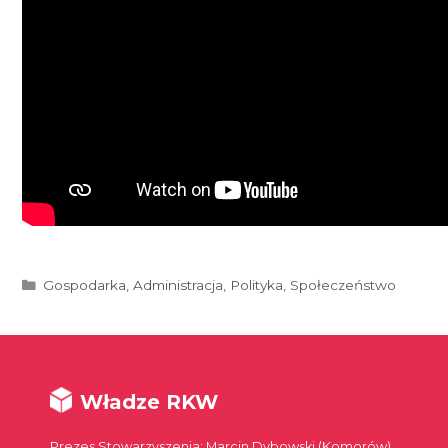
Kategorie
Gospodarka
,
Administracja
,
Polityka
,
Społeczeństwo
Władze RKW
Prezes Stowarzyszenia: Marcin Dybowski (Komorów)