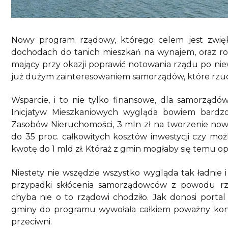
Nowy program rządowy, którego celem jest zwię
dochodach do tanich mieszkań na wynajem, oraz ro
mający przy okazji poprawić notowania rządu po niewy
już dużym zainteresowaniem samorządów, które rzucił
Wsparcie, i to nie tylko finansowe, dla samorządó
Inicjatyw Mieszkaniowych wygląda bowiem bardz
Zasobów Nieruchomości, 3 mln zł na tworzenie now
do 35 proc. całkowitych kosztów inwestycji czy mo
kwotę do 1 mld zł. Któraż z gmin mogłaby się te
Niestety nie wszędzie wszystko wygląda tak ładnie i 
przypadki skłócenia samorządowców z powodu r
chyba nie o to rządowi chodziło. Jak donosi porta
gminy do programu wywołała całkiem poważny konfli
przeciwni.