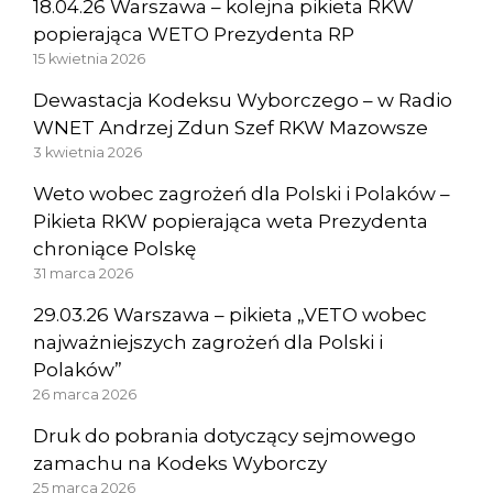
18.04.26 Warszawa – kolejna pikieta RKW
popierająca WETO Prezydenta RP
15 kwietnia 2026
Dewastacja Kodeksu Wyborczego – w Radio
WNET Andrzej Zdun Szef RKW Mazowsze
3 kwietnia 2026
Weto wobec zagrożeń dla Polski i Polaków –
Pikieta RKW popierająca weta Prezydenta
chroniące Polskę
31 marca 2026
29.03.26 Warszawa – pikieta „VETO wobec
najważniejszych zagrożeń dla Polski i
Polaków”
26 marca 2026
Druk do pobrania dotyczący sejmowego
zamachu na Kodeks Wyborczy
25 marca 2026