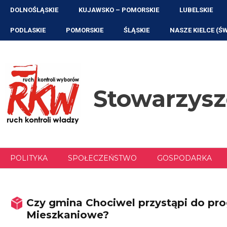
Przejdź
DOLNOŚLĄSKIE
KUJAWSKO – POMORSKIE
LUBELSKIE
do
treści
PODLASKIE
POMORSKIE
ŚLĄSKIE
NASZE KIELCE (Ś
Stowarzys
POLITYKA
SPOŁECZEŃSTWO
GOSPODARKA
Czy gmina Chociwel przystąpi do pr
Mieszkaniowe?