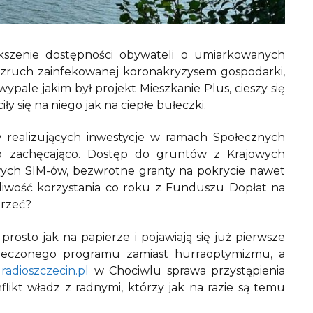
kszenie dostępności obywateli o umiarkowanych
zruch zainfekowanej koronakryzysem gospodarki,
pale jakim był projekt Mieszkanie Plus, cieszy się
y się na niego jak na ciepłe bułeczki.
w realizujących inwestycje w ramach Społecznych
o zachęcająco. Dostęp do gruntów z Krajowych
ych SIM-ów, bezwrotne granty na pokrycie nawet
żliwość korzystania co roku z Funduszu Dopłat na
mu oprzeć?
prosto jak na papierze i pojawiają się już pierwsze
zeczonego programu zamiast hurraoptymizmu, a
l
radioszczecin.pl
w Chociwlu sprawa przystąpienia
kt władz z radnymi, którzy jak na razie są temu