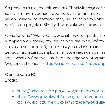
Co prawda to nie jest tak, że radni Chociwla mają co
spółki z innymi zachodniopomorskimi gminami, któryc
jakich miałoby to nastąpić stały się zarzewiem kon
wejściu do projektu SIM, tych warunków po prostu
Czyja to wina? Władz Chociwla, jak twierdzą radni,
wstąpienia do spółki, czy niektórych radnych, któr
na zasadzie ,,odmrożę sobie uszy, na złość mami
zepsuć, radni zarzucają burmistrzowi kiepskie ogarnię
ten sposób w Chociwlu może polec rządowy program
Więcej na stronie:
https://wiadomosci.rii.pl/index
Opracowanie BC
Źródło:
https://radioszczecin.pl/1,421412,radni-przeciwn
https://www.gov.pl/web/rozwoj-praca-technolog
ktore-w-porozumieniu-z-samorzadem-buduja-