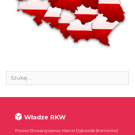
Szukaj:
Władze RKW
Prezes Stowarzyszenia: Marcin Dybowski (Komorów)