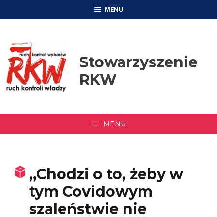
Przejdź
MENU
do
treści
Stowarzyszenie
RKW
MENU
,,Chodzi o to, żeby w
tym Covidowym
szaleństwie nie