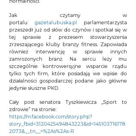
normalności.
Jak czytamy w
portalu
gazetalubuska.pl
parlamentarzysta
przeszedł już od słów do czynów i spotkał się w
tej sprawie z prezesem stowarzyszenia
zrzeszającego kluby branży fitness. Zapowiada
również interwencję w sprawie innych
zamrożonych branż. Na sercu leży mu
szczególnie kontrowersyjne wsparcie rządu
tylko tych firm, które posiadają we wpisie do
działalności gospodarczej podane jako główne
jedynie słuszne PKD.
Cały post senatora Tyszkiewicza ,,Sport to
zdrowie” na stronie:
https://m.facebook.com/story.php?
story_fbid=3120425494843223&id=145103716178
2073&__tn__=%2As%2As-R