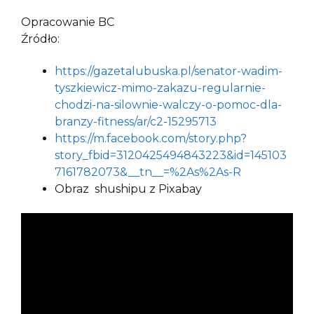
Opracowanie BC
Źródło:
https://gazetalubuska.pl/senator-wadim-
tyszkiewicz-mimo-zakazu-regularnie-
chodzi-na-silownie-walczy-o-pomoc-dla-
branzy-fitness/ar/c2-15295713
https://m.facebook.com/story.php?
story_fbid=3120425494843223&id=145103
7161782073&__tn__=%2As%2As-R
Obraz shushipu z Pixabay