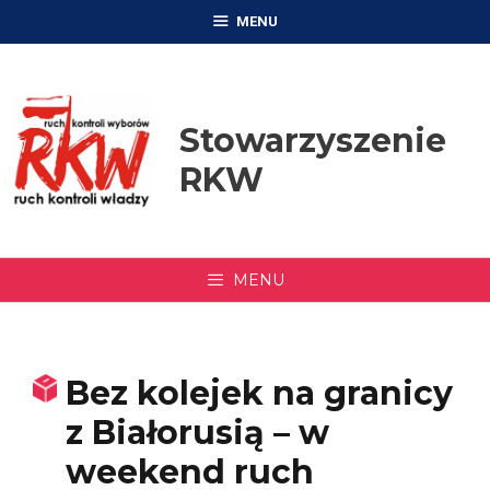
Przejdź
MENU
do
treści
Stowarzyszenie
RKW
MENU
Bez kolejek na granicy
z Białorusią – w
weekend ruch