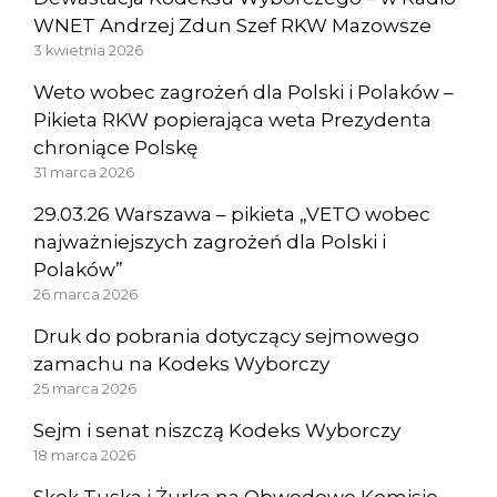
WNET Andrzej Zdun Szef RKW Mazowsze
3 kwietnia 2026
Weto wobec zagrożeń dla Polski i Polaków –
Pikieta RKW popierająca weta Prezydenta
chroniące Polskę
31 marca 2026
29.03.26 Warszawa – pikieta „VETO wobec
najważniejszych zagrożeń dla Polski i
Polaków”
26 marca 2026
Druk do pobrania dotyczący sejmowego
zamachu na Kodeks Wyborczy
25 marca 2026
Sejm i senat niszczą Kodeks Wyborczy
18 marca 2026
Skok Tuska i Żurka na Obwodowe Komisje