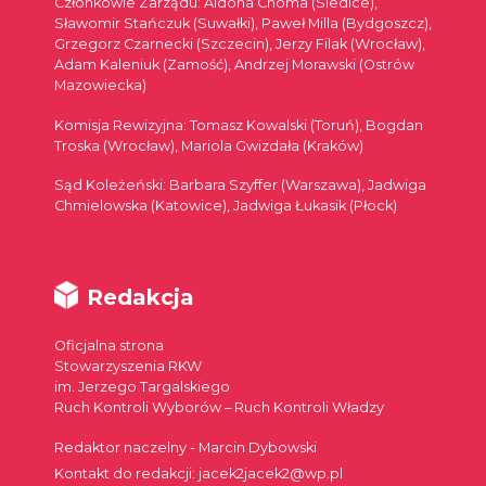
Członkowie Zarządu: Aldona Choma (Siedlce),
Sławomir Stańczuk (Suwałki), Paweł Milla (Bydgoszcz),
Grzegorz Czarnecki (Szczecin), Jerzy Filak (Wrocław),
Adam Kaleniuk (Zamość), Andrzej Morawski (Ostrów
Mazowiecka)
Komisja Rewizyjna: Tomasz Kowalski (Toruń), Bogdan
Troska (Wrocław), Mariola Gwizdała (Kraków)
Sąd Koleżeński: Barbara Szyffer (Warszawa), Jadwiga
Chmielowska (Katowice), Jadwiga Łukasik (Płock)
Redakcja
Oficjalna strona
Stowarzyszenia RKW
im. Jerzego Targalskiego
Ruch Kontroli Wyborów – Ruch Kontroli Władzy
Redaktor naczelny - Marcin Dybowski
Kontakt do redakcji: jacek2jacek2@wp.pl