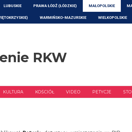
LUBUSKIE
PRAWA ŁÓDŹ (ŁÓDZKIE)
MAŁOPOLSKIE
MA
WIĘTOKRZYSKIE)
WARMIŃSKO-MAZURSKIE
WIELKOPOLSKIE
zenie RKW
KULTURA
KOŚCIÓŁ
VIDEO
PETYCJE
STO