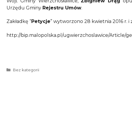
Wójt Gminy Wierzchosławice,
Zbigniew Drąg
opu
Urzędu Gminy
Rejestru Umów
.
Zakładkę “
Petycje
” wytworzono 28 kwietnia 2016 r. i 
http://bip.malopolska.pl/ugwierzchoslawice/Article/ge
Kategorie
Bez kategorii