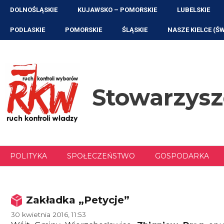
Przejdź
DOLNOŚLĄSKIE
KUJAWSKO – POMORSKIE
LUBELSKIE
do
treści
PODLASKIE
POMORSKIE
ŚLĄSKIE
NASZE KIELCE (Ś
Stowarzys
POLITYKA
SPOŁECZEŃSTWO
GOSPODARKA
Zakładka „Petycje”
30 kwietnia 2016, 11:53