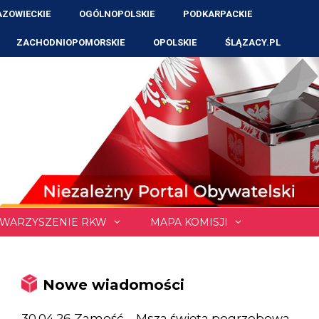
ZOWIECKIE
OGÓLNOPOLSKIE
PODKARPACKIE
ZACHODNIOPOMORSKIE
OPOLSKIE
ŚLĄZACY.PL
WARZYSZENIE RKW
MAPA KOMISJI
Nowe wiadomości
30.04.26 Zamość – Msza święta pogrzebowa,