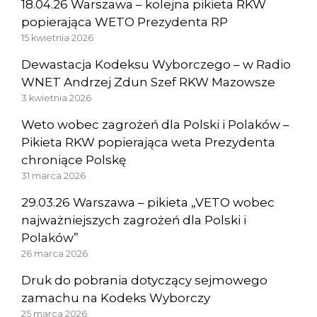
18.04.26 Warszawa – kolejna pikieta RKW
popierająca WETO Prezydenta RP
15 kwietnia 2026
Dewastacja Kodeksu Wyborczego – w Radio
WNET Andrzej Zdun Szef RKW Mazowsze
3 kwietnia 2026
Weto wobec zagrożeń dla Polski i Polaków –
Pikieta RKW popierająca weta Prezydenta
chroniące Polskę
31 marca 2026
29.03.26 Warszawa – pikieta „VETO wobec
najważniejszych zagrożeń dla Polski i
Polaków”
26 marca 2026
Druk do pobrania dotyczący sejmowego
zamachu na Kodeks Wyborczy
25 marca 2026