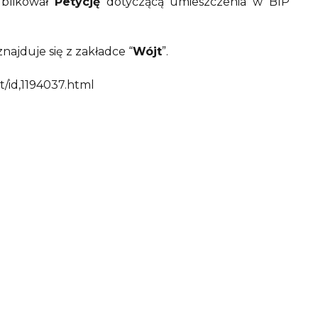
blikował
Petycję
dotyczącą umieszczenia w BIP
znajduje się z zakładce “
Wójt
”.
t/id,1194037.html