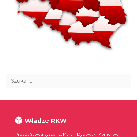
Szukaj:
Władze RKW
Prezes Stowarzyszenia: Marcin Dybowski (Komorów)