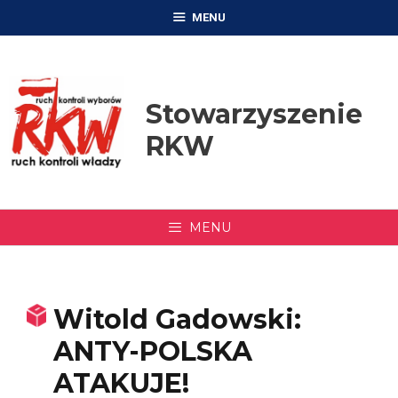
Przejdź
MENU
do
treści
Stowarzyszenie
RKW
MENU
Witold Gadowski:
ANTY-POLSKA
ATAKUJE!