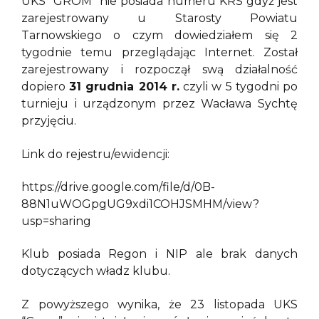
UKS “GROM” nie posiada numeru KRS gdyż jest
zarejestrowany u Starosty Powiatu
Tarnowskiego o czym dowiedziałem się 2
tygodnie temu przeglądając Internet. Został
zarejestrowany i rozpoczął swą działalność
dopiero
31 grudnia 2014 r.
czyli w 5 tygodni po
turnieju i urządzonym przez Wacława Sychtę
przyjęciu.
Link do rejestru/ewidencji:
https://drive.google.com/file/d/0B-
88N1uWOGpgUG9xdi1COHJSMHM/view?
usp=sharing
Klub posiada Regon i NIP ale brak danych
dotyczących władz klubu.
Z powyższego wynika, że 23 listopada UKS