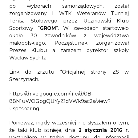
po wyborach samorządowych, został
zorganizowany I WTK Weteranów Turniej
Tenisa Stołowego przez Uczniowski Klub
Sportowy “
GROM
”. W zawodach startowało
około 30 zawodników z województwa
małopolskiego. Poczęstunek zorganizował
Prezes Klubu a zarazem dyrektor szkoły
Wacław Sychta.
Link do zrzutu “Oficjalnej strony ZS w
Szerzynach.
https://drive.google.com/file/d/0B-
88N1uWOGpgQUYyZ1dVWk9ac2s/view?
usp=sharing
Ponieważ, nigdy wcześniej nie słyszałem o tym,
że taki klub istnieje, dnia
2 stycznia 2016 r.
wystąpiłem w trybie dostępu do informacji