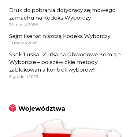
Druk do pobrania dotyczący sejmowego
zamachu na Kodeks Wyborczy
25 marca 2026
Sejm i senat niszczą Kodeks Wyborczy
18 marca 2026
Skok Tuska i Żurka na Obwodowe Komisje
Wyborcze – bolszewickie metody
zablokowania kontroli wyborów!!!
9 grudnia 2025
Województwa