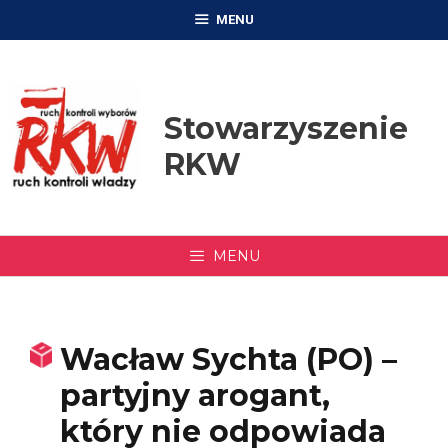
Przejdź
MENU
do
treści
Stowarzyszenie
RKW
MENU
Wacław Sychta (PO) –
partyjny arogant,
który nie odpowiada