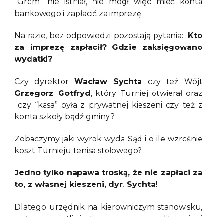
“Grom” nie istniał, nie mógł więc mieć konta
bankowego i zapłacić za imprezę.
Na razie, bez odpowiedzi pozostają pytania:
Kto
za imprezę zapłacił? Gdzie zaksięgowano
wydatki?
Czy dyrektor
Wacław Sychta
czy też Wójt
Grzegorz Gotfryd
, który Turniej otwierał oraz
czy “kasa” była z prywatnej kieszeni czy też z
konta szkoły bądź gminy?
Zobaczymy jaki wyrok wyda Sąd i o ile wzrośnie
koszt Turnieju tenisa stołowego?
Jedno tylko napawa troską, że nie zapłaci za
to, z własnej kieszeni, dyr. Sychta!
Dlatego urzędnik na kierowniczym stanowisku,