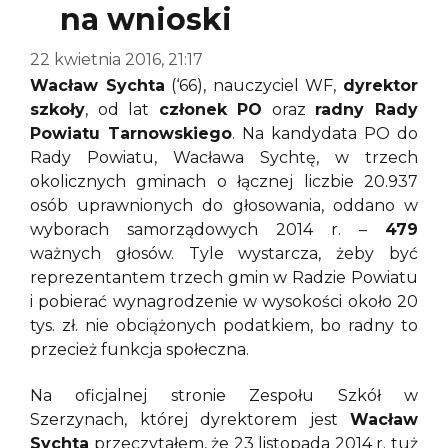
na wnioski
22 kwietnia 2016, 21:17
Wacław Sychta
(‘66), nauczyciel WF,
dyrektor
szkoły
, od lat
członek PO
oraz
radny Rady
Powiatu Tarnowskiego
. Na kandydata PO do
Rady Powiatu, Wacława Sychtę, w trzech
okolicznych gminach o łącznej liczbie 20.937
osób uprawnionych do głosowania, oddano w
wyborach samorządowych 2014 r. –
479
ważnych głosów. Tyle wystarcza, żeby być
reprezentantem trzech gmin w Radzie Powiatu
i pobierać wynagrodzenie w wysokości około 20
tys. zł. nie obciążonych podatkiem, bo radny to
przecież funkcja społeczna.
Na oficjalnej stronie Zespołu Szkół w
Szerzynach, której dyrektorem jest
Wacław
Sychta
przeczytałem, że 23 listopada 2014 r. tuż