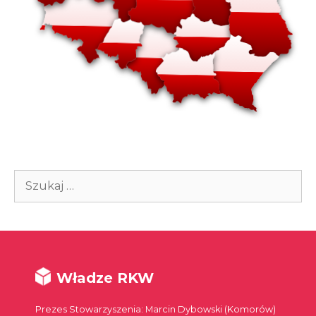
Szukaj:
Władze RKW
Prezes Stowarzyszenia: Marcin Dybowski (Komorów)