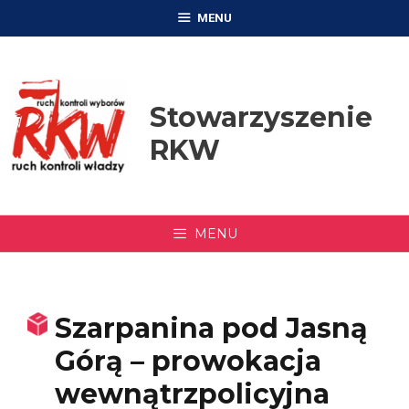
Przejdź
MENU
do
treści
Stowarzyszenie
RKW
MENU
Szarpanina pod Jasną
Górą – prowokacja
wewnątrzpolicyjna