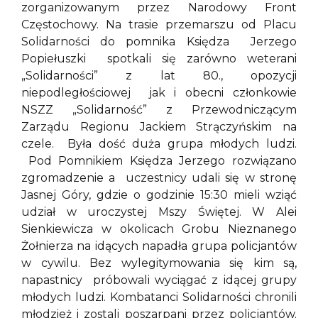
zorganizowanym przez Narodowy Front
Częstochowy. Na trasie przemarszu od Placu
Solidarności do pomnika Księdza Jerzego
Popiełuszki spotkali się zarówno weterani
„Solidarności” z lat 80., opozycji
niepodległościowej jak i obecni członkowie
NSZZ „Solidarność” z Przewodniczącym
Zarządu Regionu Jackiem Strączyńskim na
czele. Była dość duża grupa młodych ludzi.
Pod Pomnikiem Księdza Jerzego rozwiązano
zgromadzenie a uczestnicy udali się w stronę
Jasnej Góry, gdzie o godzinie 15:30 mieli wziąć
udział w uroczystej Mszy Świętej. W Alei
Sienkiewicza w okolicach Grobu Nieznanego
Żołnierza na idących napadła grupa policjantów
w cywilu. Bez wylegitymowania się kim są,
napastnicy próbowali wyciągać z idącej grupy
młodych ludzi. Kombatanci Solidarności chronili
młodzież i zostali poszarpani przez policjantów.