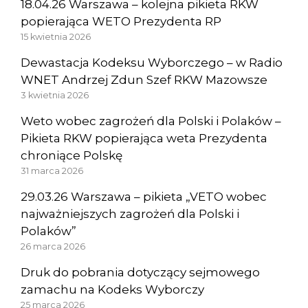
18.04.26 Warszawa – kolejna pikieta RKW
popierająca WETO Prezydenta RP
15 kwietnia 2026
Dewastacja Kodeksu Wyborczego – w Radio
WNET Andrzej Zdun Szef RKW Mazowsze
3 kwietnia 2026
Weto wobec zagrożeń dla Polski i Polaków –
Pikieta RKW popierająca weta Prezydenta
chroniące Polskę
31 marca 2026
29.03.26 Warszawa – pikieta „VETO wobec
najważniejszych zagrożeń dla Polski i
Polaków”
26 marca 2026
Druk do pobrania dotyczący sejmowego
zamachu na Kodeks Wyborczy
25 marca 2026