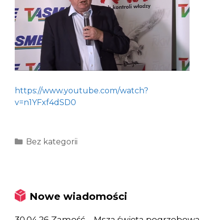
https://www.youtube.com/watch?
v=n1YFxf4dSD0
Kategorie
Bez kategorii
Nowe wiadomości
30.04.26 Zamość – Msza święta pogrzebowa,