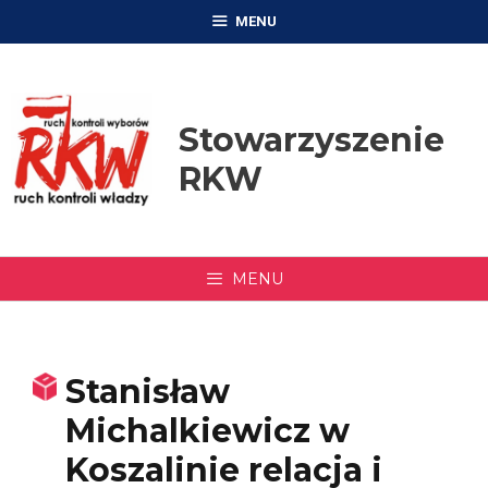
Przejdź
MENU
do
treści
Stowarzyszenie
RKW
MENU
Stanisław
Michalkiewicz w
Koszalinie relacja i