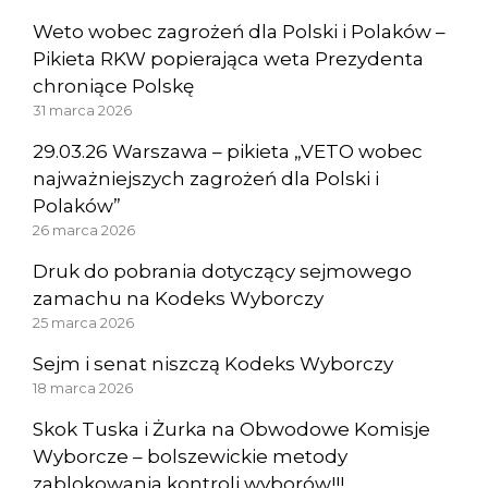
Weto wobec zagrożeń dla Polski i Polaków –
Pikieta RKW popierająca weta Prezydenta
chroniące Polskę
31 marca 2026
29.03.26 Warszawa – pikieta „VETO wobec
najważniejszych zagrożeń dla Polski i
Polaków”
26 marca 2026
Druk do pobrania dotyczący sejmowego
zamachu na Kodeks Wyborczy
25 marca 2026
Sejm i senat niszczą Kodeks Wyborczy
18 marca 2026
Skok Tuska i Żurka na Obwodowe Komisje
Wyborcze – bolszewickie metody
zablokowania kontroli wyborów!!!