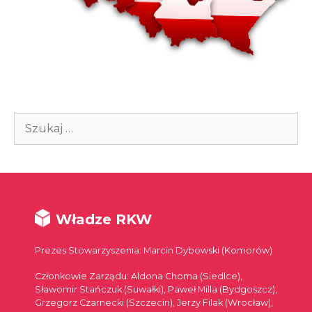
Szukaj:
Władze RKW
Prezes Stowarzyszenia: Marcin Dybowski (Komorów)
Członkowie Zarządu: Aldona Choma (Siedlce),
Sławomir Stańczuk (Suwałki), Paweł Milla (Bydgoszcz),
Grzegorz Czarnecki (Szczecin), Jerzy Filak (Wrocław),