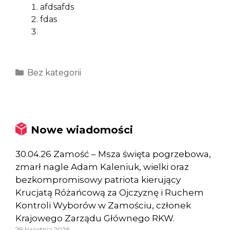
afdsafds
fdas
Kategorie
Bez kategorii
Nowe wiadomości
30.04.26 Zamość – Msza święta pogrzebowa,
zmarł nagle Adam Kaleniuk, wielki oraz
bezkompromisowy patriota kierujący
Krucjatą Różańcową za Ojczyznę i Ruchem
Kontroli Wyborów w Zamościu, członek
Krajowego Zarządu Głównego RKW.
29 kwietnia 2026