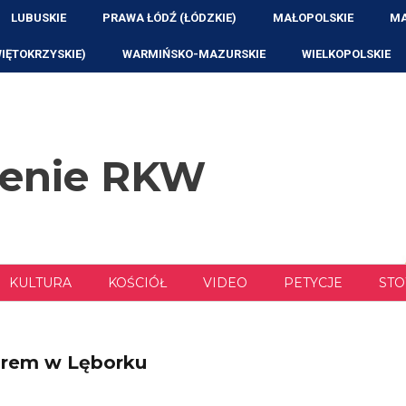
LUBUSKIE
PRAWA ŁÓDŹ (ŁÓDZKIE)
MAŁOPOLSKIE
MA
WIĘTOKRZYSKIE)
WARMIŃSKO-MAZURSKIE
WIELKOPOLSKIE
zenie RKW
KULTURA
KOŚCIÓŁ
VIDEO
PETYCJE
STO
torem w Lęborku