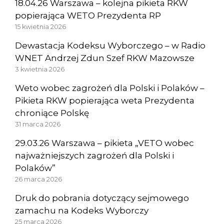
18.04.26 Warszawa – kolejna pikieta RKW
popierająca WETO Prezydenta RP
15 kwietnia 2026
Dewastacja Kodeksu Wyborczego – w Radio
WNET Andrzej Zdun Szef RKW Mazowsze
3 kwietnia 2026
Weto wobec zagrożeń dla Polski i Polaków –
Pikieta RKW popierająca weta Prezydenta
chroniące Polskę
31 marca 2026
29.03.26 Warszawa – pikieta „VETO wobec
najważniejszych zagrożeń dla Polski i
Polaków”
26 marca 2026
Druk do pobrania dotyczący sejmowego
zamachu na Kodeks Wyborczy
25 marca 2026