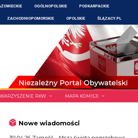
ZOWIECKIE
OGÓLNOPOLSKIE
PODKARPACKIE
ZACHODNIOPOMORSKIE
OPOLSKIE
ŚLĄZACY.PL
WARZYSZENIE RKW
MAPA KOMISJI
Nowe wiadomości
30.04.26 Zamość – Msza święta pogrzebowa,