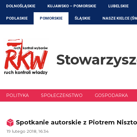
Przejdź
DOLNOŚLĄSKIE
KUJAWSKO – POMORSKIE
LUBELSKIE
do
treści
PODLASKIE
POMORSKIE
ŚLĄSKIE
NASZE KIELCE (Ś
Stowarzys
POLITYKA
SPOŁECZEŃSTWO
GOSPODARKA
Spotkanie autorskie z Piotrem Nisz
19 lutego 2018, 16:34