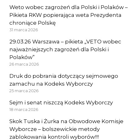
Weto wobec zagrożeń dla Polski i Polaków –
Pikieta RKW popierająca weta Prezydenta
chroniące Polskę
31 marca 2026
29.03.26 Warszawa – pikieta „VETO wobec
najważniejszych zagrożeń dla Polski i
Polaków”
26 marca 2026
Druk do pobrania dotyczący sejmowego
zamachu na Kodeks Wyborczy
25 marca 2026
Sejm i senat niszczą Kodeks Wyborczy
18 marca 2026
Skok Tuska i Żurka na Obwodowe Komisje
Wyborcze – bolszewickie metody
zablokowania kontroli wyborów!!!