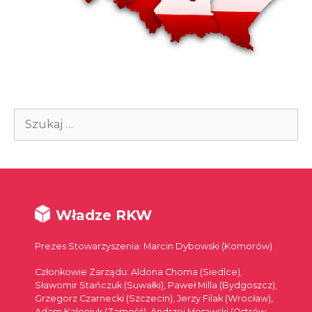
Szukaj:
Władze RKW
Prezes Stowarzyszenia: Marcin Dybowski (Komorów)
Członkowie Zarządu: Aldona Choma (Siedlce),
Sławomir Stańczuk (Suwałki), Paweł Milla (Bydgoszcz),
Grzegorz Czarnecki (Szczecin), Jerzy Filak (Wrocław),
Adam Kaleniuk (Zamość), Andrzej Morawski (Ostrów