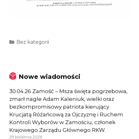
Kategorie
Bez kategorii
Nowe wiadomości
30.04.26 Zamość – Msza święta pogrzebowa,
zmarł nagle Adam Kaleniuk, wielki oraz
bezkompromisowy patriota kierujący
Krucjatą Różańcową za Ojczyznę i Ruchem
Kontroli Wyborów w Zamościu, członek
Krajowego Zarządu Głównego RKW.
29 kwietnia 2026