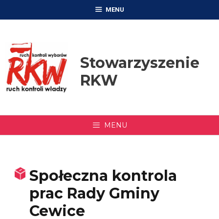
Przejdź
MENU
do
treści
Stowarzyszenie
RKW
MENU
Społeczna kontrola
prac Rady Gminy
Cewice