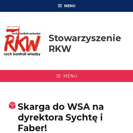
Przejdź
MENU
do
treści
Stowarzyszenie
RKW
MENU
Skarga do WSA na
dyrektora Sychtę i
Faber!