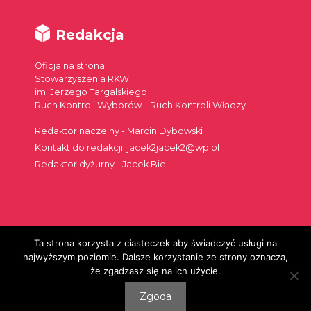
Redakcja
Oficjalna strona
Stowarzyszenia RKW
im. Jerzego Targalskiego
Ruch Kontroli Wyborów – Ruch Kontroli Władzy
Redaktor naczelny - Marcin Dybowski
Kontakt do redakcji: jacek2jacek2@wp.pl
Redaktor dyżurny - Jacek Biel
Ta strona korzysta z ciasteczek aby świadczyć usługi na
Szukaj:
najwyższym poziomie. Dalsze korzystanie ze strony oznacza,
że zgadzasz się na ich użycie.
Zgoda
© 2026