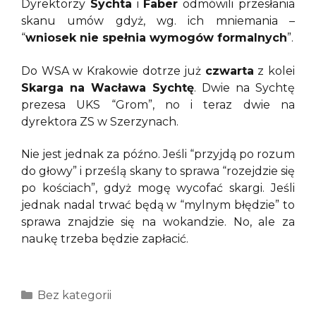
Dyrektorzy
Sychta
i
Faber
odmówili przesłania
skanu umów gdyż, wg. ich mniemania –
“
wniosek nie spełnia wymogów formalnych
”.
Do WSA w Krakowie dotrze już
czwarta
z kolei
Skarga na Wacława Sychtę
. Dwie na Sychtę
prezesa UKS “Grom”, no i teraz dwie na
dyrektora ZS w Szerzynach.
Nie jest jednak za późno. Jeśli “przyjdą po rozum
do głowy” i prześlą skany to sprawa “rozejdzie się
po kościach”, gdyż mogę wycofać skargi. Jeśli
jednak nadal trwać będą w “mylnym błędzie” to
sprawa znajdzie się na wokandzie. No, ale za
naukę trzeba będzie zapłacić.
Kategorie
Bez kategorii