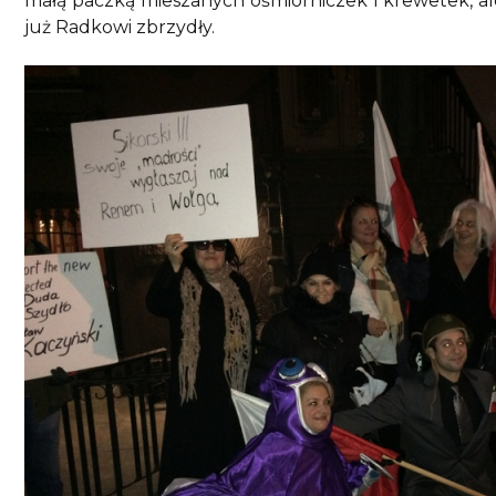
małą paczką mieszanych ośmiorniczek i krewetek, ale 
już Radkowi zbrzydły.