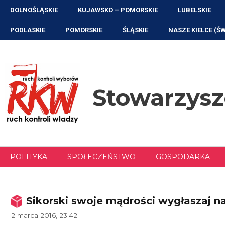
Przejdź
DOLNOŚLĄSKIE
KUJAWSKO – POMORSKIE
LUBELSKIE
do
treści
PODLASKIE
POMORSKIE
ŚLĄSKIE
NASZE KIELCE (Ś
Stowarzys
POLITYKA
SPOŁECZEŃSTWO
GOSPODARKA
Sikorski swoje mądrości wygłaszaj 
2 marca 2016, 23:42