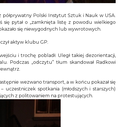
z półprywatny Polski Instytut Sztuk i Nauk w USA.
ś się pytał o „zamknięta listę z powodu wielkiego
lu okazało się niewygodnych lub wywrotowych.
czył aktyw klubu GP.
ściu i trochę pobladł. Uległ takiej dezorientacji,
kalu. Podczas „odczytu” tłum skandował Radkowi
wewnątrz.
astępnie wezwano transport, a w końcu pokazał się
uczestniczek spotkania (młodszych i starszych)
jących z politowaniem na protestujących.