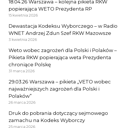
18.04.26 Warszawa – kolejna pikieta RKW
popierająca WETO Prezydenta RP
15 kwietnia 2026
Dewastacja Kodeksu Wyborczego – w Radio
WNET Andrzej Zdun Szef RKW Mazowsze
3 kwietnia 2026
Weto wobec zagrożeń dla Polski i Polaków –
Pikieta RKW popierająca weta Prezydenta
chroniące Polskę
31 marca 2026
29.03.26 Warszawa – pikieta „VETO wobec
najważniejszych zagrożeń dla Polski i
Polaków”
26 marca 2026
Druk do pobrania dotyczący sejmowego
zamachu na Kodeks Wyborczy
25 marca 2026