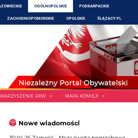
ZOWIECKIE
OGÓLNOPOLSKIE
PODKARPACKIE
ZACHODNIOPOMORSKIE
OPOLSKIE
ŚLĄZACY.PL
WARZYSZENIE RKW
MAPA KOMISJI
Nowe wiadomości
30.04.26 Zamość – Msza święta pogrzebowa,