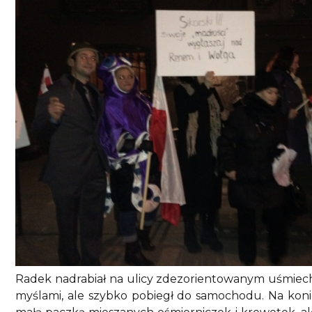
Radek nadrabiał na ulicy zdezorientowanym uśmieche
myślami, ale szybko pobiegł do samochodu. Na kon