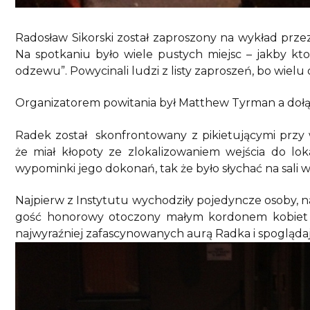
Radosław Sikorski został zaproszony na wykład prze
Na spotkaniu było wiele pustych miejsc – jakby kto
odzewu”. Powycinali ludzi z listy zaproszeń, bo wie
Organizatorem powitania był Matthew Tyrman a dołą
Radek został skonfrontowany z pikietującymi przy wej
że miał kłopoty ze zlokalizowaniem wejścia do lo
wypominki jego dokonań, tak że było słychać na sali 
Najpierw z Instytutu wychodziły pojedyncze osoby, n
gość honorowy otoczony małym kordonem kobiet – 
najwyraźniej zafascynowanych aurą Radka i spogląda