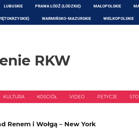
LUBUSKIE
PRAWA ŁÓDŹ (ŁÓDZKIE)
MAŁOPOLSKIE
MA
WIĘTOKRZYSKIE)
WARMIŃSKO-MAZURSKIE
WIELKOPOLSKIE
zenie RKW
KULTURA
KOŚCIÓŁ
VIDEO
PETYCJE
STO
nad Renem i Wołgą – New York