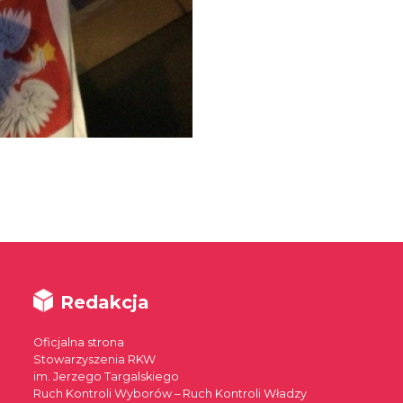
Redakcja
Oficjalna strona
Stowarzyszenia RKW
im. Jerzego Targalskiego
Ruch Kontroli Wyborów – Ruch Kontroli Władzy