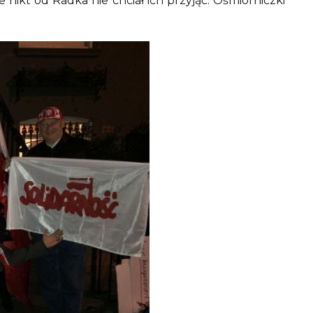
nikt od Radka nie chciał ich przyjąć. Ośmiorniczki