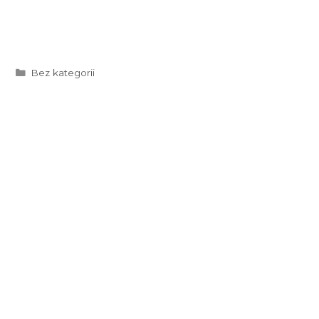
Kategorie
Bez kategorii