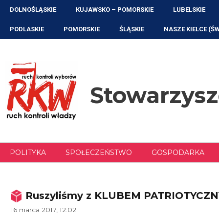
Przejdź
DOLNOŚLĄSKIE
KUJAWSKO – POMORSKIE
LUBELSKIE
do
treści
PODLASKIE
POMORSKIE
ŚLĄSKIE
NASZE KIELCE (Ś
Stowarzys
POLITYKA
SPOŁECZEŃSTWO
GOSPODARKA
Ruszyliśmy z KLUBEM PATRIOTYCZNY
16 marca 2017, 12:02