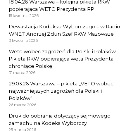
18.04.26 Warszawa – kolejna pikieta RKW
popierająca WETO Prezydenta RP
15 kwietnia 2026
Dewastacja Kodeksu Wyborczego – w Radio
WNET Andrzej Zdun Szef RKW Mazowsze
3 kwietnia 2026
Weto wobec zagrożeń dla Polski i Polaków –
Pikieta RKW popierająca weta Prezydenta
chroniące Polskę
31 marca 2026
29.03.26 Warszawa – pikieta „VETO wobec
najważniejszych zagrożeń dla Polski i
Polaków”
26 marca 2026
Druk do pobrania dotyczący sejmowego
zamachu na Kodeks Wyborczy
25 marca 2026