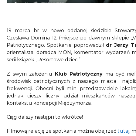
19 marca br w nowo oddanej siedzibie Stowarzysz
Czesława Domina 12 (miejsce po dawnym sklepie „Ve
Patriotycznego. Spotkanie poprowadził
dr Jerzy Ta
orientalista, doradca MON, komentator wydarzeń m
serii książek „Resortowe dzieci”.
Z swym założeniu
Klub Patriotyczny
ma być niefo
środowisk patriotycznych z naszego miasta i najbli
frekwencji. Obecni byli m.in. przedstawiciele lokal
jednak cieszy liczny udział mieszkańców naszeg
kontekstu koncepcji Międzymorza.
Ciąg dalszy nastąpi i to wkrótce!
Filmową relację ze spotkania można obejrzeć
tutaj
, 