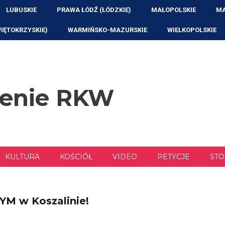
LUBUSKIE
PRAWA ŁÓDŹ (ŁÓDZKIE)
MAŁOPOLSKIE
MA
WIĘTOKRZYSKIE)
WARMIŃSKO-MAZURSKIE
WIELKOPOLSKIE
zenie RKW
KULTURA
KOŚCIÓŁ
VIDEO
PETYCJE
STO
M w Koszalinie!