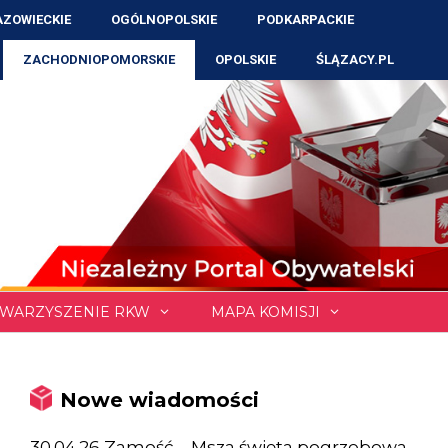
ZOWIECKIE
OGÓLNOPOLSKIE
PODKARPACKIE
ZACHODNIOPOMORSKIE
OPOLSKIE
ŚLĄZACY.PL
WARZYSZENIE RKW
MAPA KOMISJI
Nowe wiadomości
30.04.26 Zamość – Msza święta pogrzebowa,