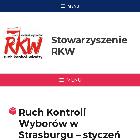
Przejdź
MENU
do
treści
Stowarzyszenie
RKW
MENU
Ruch Kontroli
Wyborów w
Strasburgu – styczeń