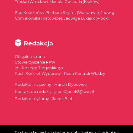
Troska (Wrocław), Mariola Gwizdała (Kraków)
Sąd Koleżeński: Barbara Szyffer (Warszawa), Jadwiga
Chmielowska (Katowice), Jadwiga Łukasik (Płock)
Redakcja
Oficjalna strona
Stowarzyszenia RKW
im. Jerzego Targalskiego
Ruch Kontroli Wyborów – Ruch Kontroli Władzy
Redaktor naczelny - Marcin Dybowski
Kontakt do redakcji: jacek2jacek2@wp.pl
Redaktor dyżurny - Jacek Biel
Ta strona korzysta z ciasteczek aby świadczyć usługi na