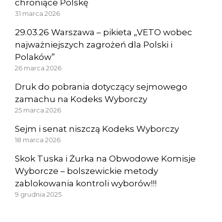
chroniące Polskę
31 marca 2026
29.03.26 Warszawa – pikieta „VETO wobec
najważniejszych zagrożeń dla Polski i
Polaków”
26 marca 2026
Druk do pobrania dotyczący sejmowego
zamachu na Kodeks Wyborczy
25 marca 2026
Sejm i senat niszczą Kodeks Wyborczy
18 marca 2026
Skok Tuska i Żurka na Obwodowe Komisje
Wyborcze – bolszewickie metody
zablokowania kontroli wyborów!!!
9 grudnia 2025