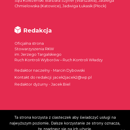
Sąd Koleżeński: Barbara Szyffer (Warszawa), Jadwiga
Chmielowska (Katowice), Jadwiga Łukasik (Płock)
Redakcja
Oficjalna strona
Stowarzyszenia RKW
im. Jerzego Targalskiego
Ruch Kontroli Wyborów – Ruch Kontroli Władzy
Redaktor naczelny - Marcin Dybowski
Kontakt do redakcji: jacek2jacek2@wp.pl
Redaktor dyżurny - Jacek Biel
Ta strona korzysta z ciasteczek aby świadczyć usługi na
Szukaj:
najwyższym poziomie. Dalsze korzystanie ze strony oznacza,
że zgadzasz się na ich użycie.