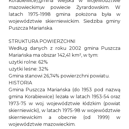
Korabiewice),gmina wiejska w województwie
mazowieckim,w powiecie Żyrardowskim. W
latach 1975-1998 gmina położona była w
województwie skierniewickim. Siedziba gminy
Puszcza Mariańska.
STRUKTURA POWIERZCHNI
Według danych z roku 2002 gmina Puszcza
Mariańska ma obszar 142,41 km², w tym:
użytki rolne: 62%
użytki leśne: 32%
Gmina stanowi 26,74% powierzchni powiatu.
HISTORIA
Gmina Puszcza Mariańska (do 1953 pod nazwą
gmina Korabiewice) leżała w latach 1953-54 oraz
1973-75 w woj. województwie łódzkim (powiat
skierniewicki), w latach 1975-98 w województwie
skierniewickim a obecnie (od 1999) w
województwie mazowieckim.