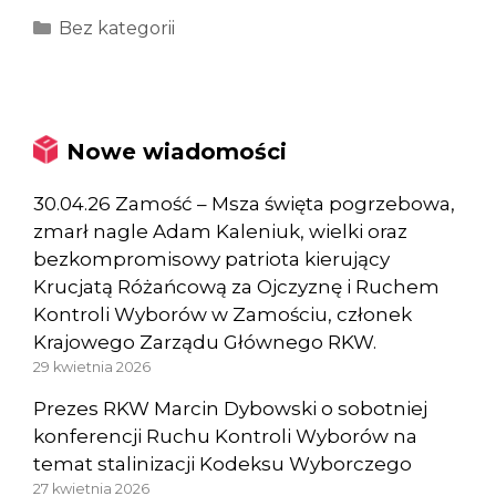
Kategorie
Bez kategorii
Nowe wiadomości
30.04.26 Zamość – Msza święta pogrzebowa,
zmarł nagle Adam Kaleniuk, wielki oraz
bezkompromisowy patriota kierujący
Krucjatą Różańcową za Ojczyznę i Ruchem
Kontroli Wyborów w Zamościu, członek
Krajowego Zarządu Głównego RKW.
29 kwietnia 2026
Prezes RKW Marcin Dybowski o sobotniej
konferencji Ruchu Kontroli Wyborów na
temat stalinizacji Kodeksu Wyborczego
27 kwietnia 2026