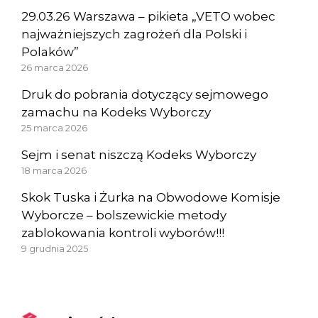
29.03.26 Warszawa – pikieta „VETO wobec
najważniejszych zagrożeń dla Polski i
Polaków”
26 marca 2026
Druk do pobrania dotyczący sejmowego
zamachu na Kodeks Wyborczy
25 marca 2026
Sejm i senat niszczą Kodeks Wyborczy
18 marca 2026
Skok Tuska i Żurka na Obwodowe Komisje
Wyborcze – bolszewickie metody
zablokowania kontroli wyborów!!!
9 grudnia 2025