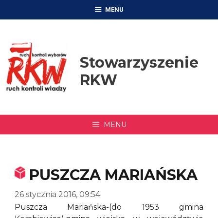
Przejdź
MENU
do
treści
Stowarzyszenie
RKW
MENU
PUSZCZA MARIAŃSKA
26 stycznia 2016, 09:54
Puszcza Mariańska-(do 1953 gmina