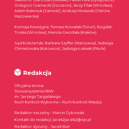
Grzegorz Czarnecki (Szczecin), Jerzy Filak (Wrocław),
Adam Kaleniuk (Zamość), Andrzej Morawski (Ostrów
Mazowiecka)
Komisja Rewizyjna: Tomasz Kowalski (Toruń), Bogdan
Troska (Wrocław), Mariola Gwizdała (Kraków)
Sąd Koleżeński: Barbara Szyffer (Warszawa), Jadwiga
Chmielowska (Katowice), Jadwiga Łukasik (Płock)
Redakcja
Oficjalna strona
Stowarzyszenia RKW
im. Jerzego Targalskiego
Ruch Kontroli Wyborów – Ruch Kontroli Władzy
Redaktor naczelny - Marcin Dybowski
Kontakt do redakcji: jacek2jacek2@wp.pl
Redaktor dyżurny - Jacek Biel