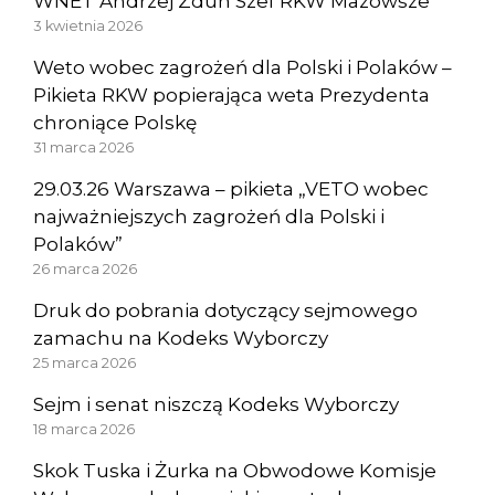
WNET Andrzej Zdun Szef RKW Mazowsze
3 kwietnia 2026
Weto wobec zagrożeń dla Polski i Polaków –
Pikieta RKW popierająca weta Prezydenta
chroniące Polskę
31 marca 2026
29.03.26 Warszawa – pikieta „VETO wobec
najważniejszych zagrożeń dla Polski i
Polaków”
26 marca 2026
Druk do pobrania dotyczący sejmowego
zamachu na Kodeks Wyborczy
25 marca 2026
Sejm i senat niszczą Kodeks Wyborczy
18 marca 2026
Skok Tuska i Żurka na Obwodowe Komisje