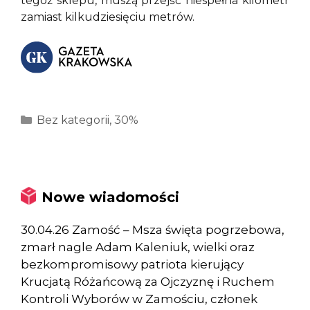
tegoż sklepu, muszą przejść niespełna kilometr
zamiast kilkudziesięciu metrów.
Kategorie
Bez kategorii
,
30%
Nowe wiadomości
30.04.26 Zamość – Msza święta pogrzebowa,
zmarł nagle Adam Kaleniuk, wielki oraz
bezkompromisowy patriota kierujący
Krucjatą Różańcową za Ojczyznę i Ruchem
Kontroli Wyborów w Zamościu, członek