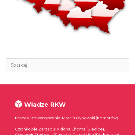
Szukaj:
Władze RKW
Prezes Stowarzyszenia: Marcin Dybowski (Komorów)
Członkowie Zarządu: Aldona Choma (Siedlce),
Sławomir Stańczuk (Suwałki), Paweł Milla (Bydgoszcz),