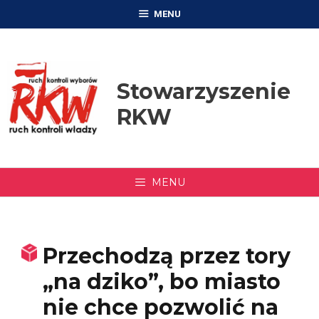
Przejdź
MENU
do
treści
Stowarzyszenie
RKW
MENU
Przechodzą przez tory
„na dziko”, bo miasto
nie chce pozwolić na