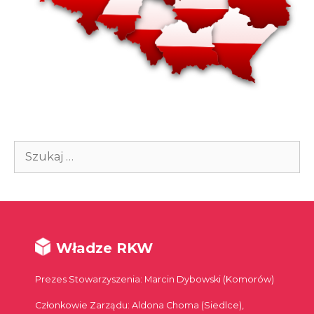
Szukaj:
Władze RKW
Prezes Stowarzyszenia: Marcin Dybowski (Komorów)
Członkowie Zarządu: Aldona Choma (Siedlce),