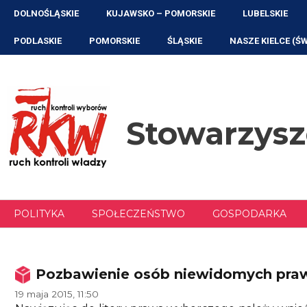
Przejdź
DOLNOŚLĄSKIE
KUJAWSKO – POMORSKIE
LUBELSKIE
do
treści
PODLASKIE
POMORSKIE
ŚLĄSKIE
NASZE KIELCE (Ś
Stowarzys
POLITYKA
SPOŁECZEŃSTWO
GOSPODARKA
Pozbawienie osób niewidomych praw
19 maja 2015, 11:50