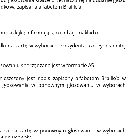
 do głosowania kratce przeznaczonej na oddanie głosu
ądkowa zapisana alfabetem Braille’a.
im naklejkę informującą o rodzaju nakładki.
dki na kartę w wyborach Prezydenta Rzeczypospolitej
sowaniu sporządzana jest w formacie A5.
mieszczony jest napis zapisany alfabetem Braille’a w
do głosowania w ponownym głosowaniu w wyborach
kładki na kartę w ponownym głosowaniu w wyborach
 4 do uchwały.