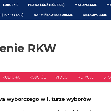
LUBUSKIE
PRAWA ŁÓDŹ (ŁÓDZKIE)
MAŁOPOLSKIE
MA
WIĘTOKRZYSKIE)
WARMIŃSKO-MAZURSKIE
WIELKOPOLSKIE
zenie RKW
KULTURA
KOŚCIÓŁ
VIDEO
PETYCJE
STO
a wyborczego w I. turze wyborów