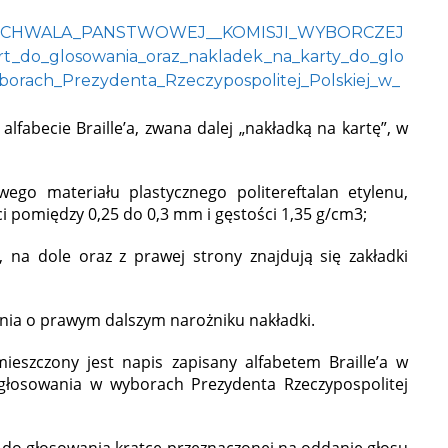
0/50_UCHWALA_PANSTWOWEJ__KOMISJI_WYBORCZEJ
rt_do_glosowania_oraz_nakladek_na_karty_do_glo
borach_Prezydenta_Rzeczypospolitej_Polskiej_w_
fabecie Braille’a, zwana dalej „nakładką na kartę”, w
go materiału plastycznego politereftalan etylenu,
i pomiędzy 0,25 do 0,3 mm i gęstości 1,35 g/cm
3
;
na dole oraz z prawej strony znajdują się zakładki
nia o prawym dalszym narożniku nakładki.
mieszczony jest napis zapisany alfabetem Braille’a w
łosowania w wyborach Prezydenta Rzeczypospolitej