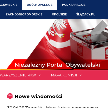
ZOWIECKIE
OGÓLNOPOLSKIE
PODKARPACKIE
ZACHODNIOPOMORSKIE
OPOLSKIE
ŚLĄZACY.PL
WARZYSZENIE RKW
MAPA KOMISJI
Nowe wiadomości
30.04.26 Zamość – Msza święta pogrzebowa,