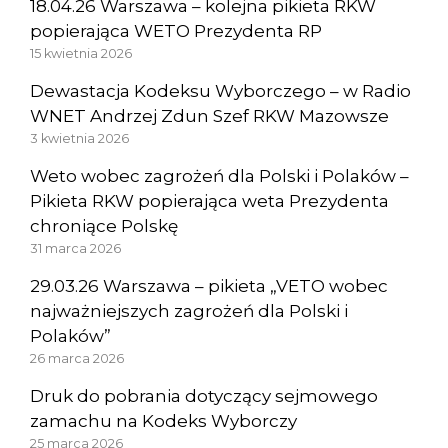
18.04.26 Warszawa – kolejna pikieta RKW
popierająca WETO Prezydenta RP
15 kwietnia 2026
Dewastacja Kodeksu Wyborczego – w Radio
WNET Andrzej Zdun Szef RKW Mazowsze
3 kwietnia 2026
Weto wobec zagrożeń dla Polski i Polaków –
Pikieta RKW popierająca weta Prezydenta
chroniące Polskę
31 marca 2026
29.03.26 Warszawa – pikieta „VETO wobec
najważniejszych zagrożeń dla Polski i
Polaków”
26 marca 2026
Druk do pobrania dotyczący sejmowego
zamachu na Kodeks Wyborczy
25 marca 2026