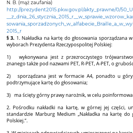
N. B. (mąż zaufania)
http://prezydent2015.pkw.gov.pl/akty_prawne/
__z_dnia_26_stycznia_2015_r__w_sprawie_wzorow_ka
sowania_sporzadzonych_w_alfabecie_Braille_a_w_wy
2015_r
§ 3.
1. Nakładka na kartę do głosowania sporządzana w al
wyborach Prezydenta Rzeczypospolitej Polskiej:
1) wykonywana jest z przezroczystego trójwarstwowe
znanego także pod nazwami PET, R-PET, A-PET, o grubośc
2) sporządzana jest w formacie A4, ponadto u góry, 
podtrzymujące kartę do głosowania;
3) ma ścięty górny prawy narożnik, w celu poinformowa
2. Pośrodku nakładki na kartę, w górnej jej części, u
standardzie Marburg Medium „Nakładka na kartę do g
Polskiej.”.