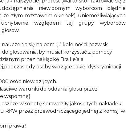
 jak najszybciej protest (warto skontaktować się z
udostępnienia niewidomym wyborcom błędnie
 ze złym rozstawem okienek) uniemożliwiających
 uchybienie względem tej grupy wyborców
głosów.
nauczenia się na pamięć kolejności nazwisk
do głosowania, by musiał korzystać z pomocy
dzianym przez nakłądkę Braille’a a
j,podczas gdy osoby widzące takiej dyskryminacji
0 000 osób niewidzących.
aściwe warunki do oddania głosu przez
ie wspomnę).
 jeszcze w sobotę sprawdziły jakość tych nakładek.
niu RKW przez przewodniczącego jednej z komisji w
som prawa !