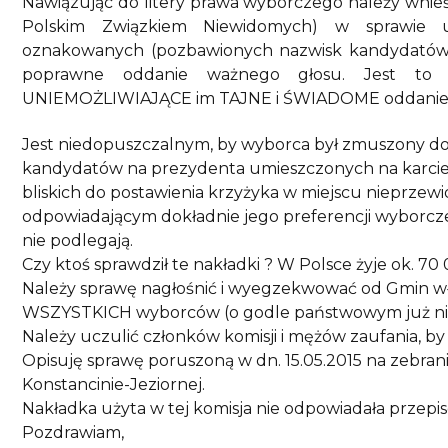
Nawiązując do litery prawa wyborczego należy wnieść
Polskim Związkiem Niewidomych) w sprawie 
oznakowanych (pozbawionych nazwisk kandydatów,
poprawne oddanie ważnego głosu. Jest to
UNIEMOŻLIWIAJĄCE im TAJNE i ŚWIADOME oddanie 
Jest niedopuszczalnym, by wyborca był zmuszony do 
kandydatów na prezydenta umieszczonych na karcie 
bliskich do postawienia krzyżyka w miejscu nieprzewi
odpowiadającym dokładnie jego preferencji wyborcze
nie podlegają.
Czy ktoś sprawdził te nakładki ? W Polsce żyje ok. 7
Należy sprawę nagłośnić i wyegzekwować od Gmin wł
WSZYSTKICH wyborców (o godle państwowym już n
Należy uczulić członków komisji i mężów zaufania, by
Opisuję sprawę poruszoną w dn. 15.05.2015 na zebra
Konstancinie-Jeziornej.
Nakładka użyta w tej komisja nie odpowiadała przepi
Pozdrawiam,