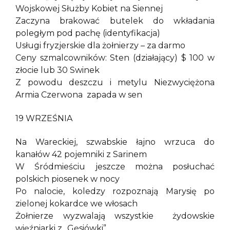
Wojskowej Służby Kobiet na Siennej
Zaczyna brakować butelek do wkładania
poległym pod pachę (identyfikacja)
Usługi fryzjerskie dla żołnierzy – za darmo
Ceny szmalcowników: Sten (działający) $ 100 w
złocie lub 30 Swinek
Z powodu deszczu i metylu Niezwyciężona
Armia Czerwona zapada w sen
19 WRZEŚNIA
Na Wareckiej, szwabskie łajno wrzuca do
kanałów 42 pojemniki z Sarinem
W Śródmieściu jeszcze można posłuchać
polskich piosenek w nocy
Po nalocie, koledzy rozpoznają Marysię po
zielonej kokardce we włosach
Żołnierze wyzwalają wszystkie żydowskie
więźniarki z „Gęsiówki”