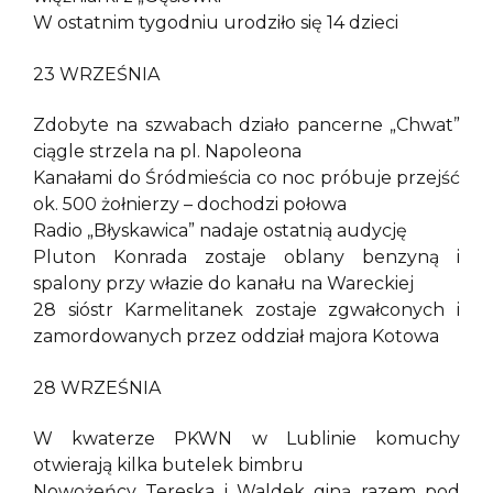
W ostatnim tygodniu urodziło się 14 dzieci
23 WRZEŚNIA
Zdobyte na szwabach działo pancerne „Chwat”
ciągle strzela na pl. Napoleona
Kanałami do Śródmieścia co noc próbuje przejść
ok. 500 żołnierzy – dochodzi połowa
Radio „Błyskawica” nadaje ostatnią audycję
Pluton Konrada zostaje oblany benzyną i
spalony przy włazie do kanału na Wareckiej
28 sióstr Karmelitanek zostaje zgwałconych i
zamordowanych przez oddział majora Kotowa
28 WRZEŚNIA
W kwaterze PKWN w Lublinie komuchy
otwierają kilka butelek bimbru
Nowożeńcy Tereska i Waldek giną razem pod