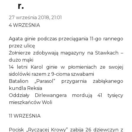
r.
27 września 2018, 21:01
4 WRZEŚNIA
Agata ginie podczas przeciągania 11-go rannego
przez ulicę
Żołnierze zdobywają magazyny na Stawkach –
dużo mąki
14 letni Karol ginie w płomieniach ze swojej
sidolówki razem z 9-cioma szwabami
Batalion „Parasol” przygarnia zabłąkanego
kundla Reksia
Oddziały Dirlewangera mordują 41 tysięcy
mieszkańców Woli
11 WRZEŚNIA
Pocisk „Ryczącej Krowy” zabija 26 dziewczyn z