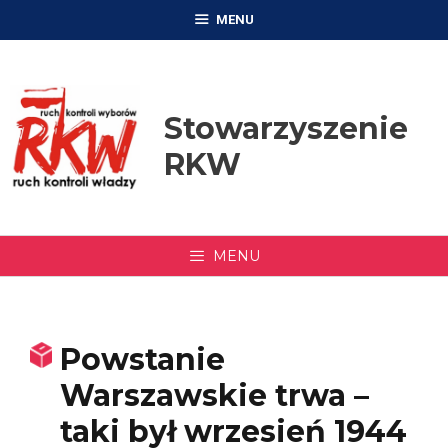
Przejdź
MENU
do
treści
Stowarzyszenie
RKW
MENU
Powstanie
Warszawskie trwa –
taki był wrzesień 1944