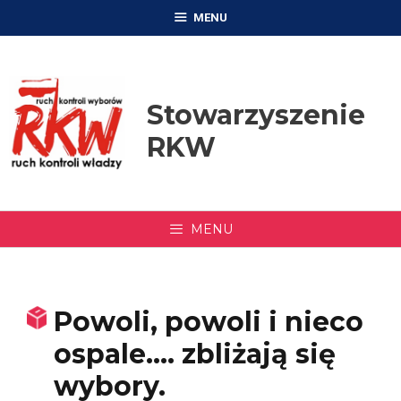
Przejdź
MENU
do
treści
Stowarzyszenie
RKW
MENU
Powoli, powoli i nieco
ospale…. zbliżają się
wybory.