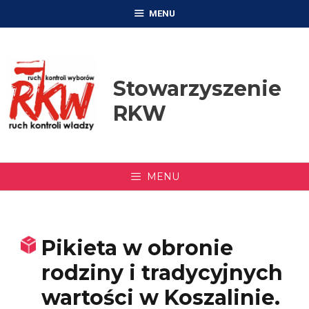
Przejdź
MENU
do
treści
Stowarzyszenie
RKW
MENU
Pikieta w obronie
rodziny i tradycyjnych
wartości w Koszalinie.