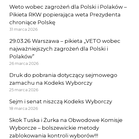
Weto wobec zagrożeń dla Polski i Polaków –
Pikieta RKW popierająca weta Prezydenta
chroniące Polskę
31 marca 2026
29.03.26 Warszawa – pikieta „VETO wobec
najważniejszych zagrożeń dla Polski i
Polaków”
26 marca 2026
Druk do pobrania dotyczący sejmowego
zamachu na Kodeks Wyborczy
25 marca 2026
Sejm i senat niszczą Kodeks Wyborczy
18 marca 2026
Skok Tuska i Żurka na Obwodowe Komisje
Wyborcze – bolszewickie metody
zablokowania kontroli wyborów!!!