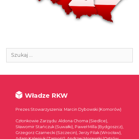
Szukaj:
Władze RKW
Prezes Stowarzyszenia: Marcin Dybowski (Komorów)
Członkowie Zarządu: Aldona Choma (Siedlce),
Sławomir Stańczuk (Suwałki), Paweł Milla (Bydgoszcz),
Grzegorz Czarnecki (Szczecin), Jerzy Filak (Wrocław),
Adam Kaleniuk (Zamość), Andrzej Morawski (Ostrów