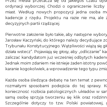
Przez media przetacza się od jakiegoś czasu d
ordynacji wyborczej. Chodzi o ograniczenie liczb
miast. Według nowych propozycji jedna osoba mo
kadencje z rzędu. Projektu na razie nie ma, ale 
decyzyjnych partii rządzącej.
Pierwotne założenie było takie, aby następne wybor
Jarosław Kaczyński, do którego należy decydujące zdan
Trybunału Konstytucyjnego. Wątpliwości wiążą się głów
działa wstecz”. Pojawiają się głosy, aby „odliczanie
zaliczać kandydatom już wcześniej odbytych kadenc
Jednak moim zdaniem nie istnieje żaden istotny powó
karanie kogokolwiek, a wprowadzenie tego typu zmia
Każda osoba śledząca debatę na ten temat z pewności
rozmaitymi sposobami podejścia do tej sprawy
konieczność rozbicia patologicznych układów w sam
samą osobę sprzyja tworzeniu się klik oraz rodzin
Szczególnie dotyczy to tzw. Polski powiatowej, gd