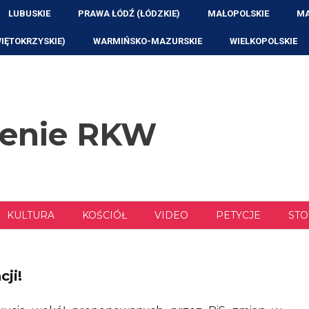
LUBUSKIE
PRAWA ŁÓDŹ (ŁÓDZKIE)
MAŁOPOLSKIE
MA
WIĘTOKRZYSKIE)
WARMIŃSKO-MAZURSKIE
WIELKOPOLSKIE
zenie RKW
KULTURA
KOŚCIÓŁ
VIDEO
PETYCJE
STO
ji!