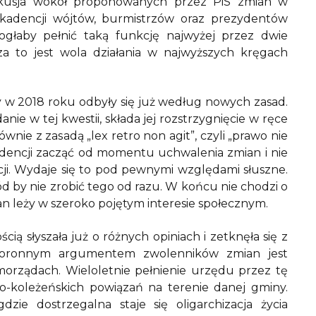
yskusja wokół proponowanych przez PiS zmian w
y kadencji wójtów, burmistrzów oraz prezydentów
głaby pełnić taką funkcję najwyżej przez dwie
za to jest wola działania w najwyższych kręgach
y w 2018 roku odbyły się już według nowych zasad.
ie w tej kwestii, składa jej rozstrzygnięcie w ręce
nie z zasadą „lex retro non agit”, czyli „prawo nie
” kadencji zacząć od momentu uchwalenia zmian i nie
ji. Wydaje się to pod pewnymi względami słuszne.
d by nie zrobić tego od razu. W końcu nie chodzi o
n leży w szeroko pojętym interesie społecznym.
ą słyszała już o różnych opiniach i zetknęła się z
. Koronnym argumentem zwolenników zmian jest
orządach. Wieloletnie pełnienie urzędu przez tę
no-koleżeńskich powiązań na terenie danej gminy.
zie dostrzegalna staje się oligarchizacja życia