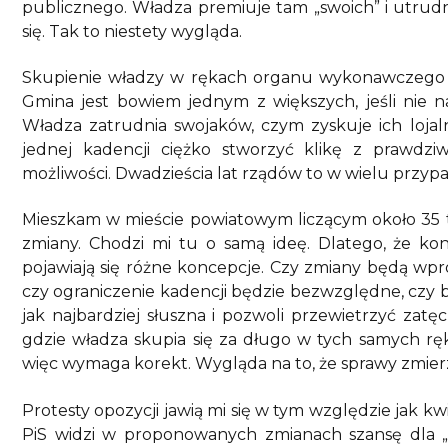
publicznego. Władza premiuje tam „swoich” i utrudn
się. Tak to niestety wygląda.
Skupienie władzy w rękach organu wykonawczego w 
Gmina jest bowiem jednym z większych, jeśli nie 
Władza zatrudnia swojaków, czym zyskuje ich lojal
jednej kadencji ciężko stworzyć klikę z prawdz
możliwości. Dwadzieścia lat rządów to w wielu przyp
Mieszkam w mieście powiatowym liczącym około 35 
zmiany. Chodzi mi tu o samą ideę. Dlatego, że kon
pojawiają się różne koncepcje. Czy zmiany będą wpr
czy ograniczenie kadencji będzie bezwzględne, czy będ
jak najbardziej słuszna i pozwoli przewietrzyć zat
gdzie władza skupia się za długo w tych samych ręka
więc wymaga korekt. Wygląda na to, że sprawy zmierz
Protesty opozycji jawią mi się w tym względzie jak 
PiS widzi w proponowanych zmianach szansę dla 