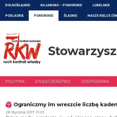
Przejdź
DOLNOŚLĄSKIE
KUJAWSKO – POMORSKIE
LUBELSKIE
do
treści
PODLASKIE
POMORSKIE
ŚLĄSKIE
NASZE KIELCE (Ś
Stowarzys
POLITYKA
SPOŁECZEŃSTWO
GOSPODARKA
Ograniczmy im wreszcie liczbę kadenc
28 stycznia 2017, 11:03