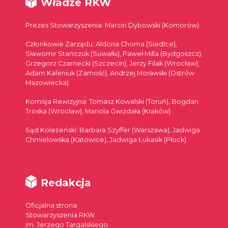
Władze RKW
Prezes Stowarzyszenia: Marcin Dybowski (Komorów)
Członkowie Zarządu: Aldona Choma (Siedlce),
Sławomir Stańczuk (Suwałki), Paweł Milla (Bydgoszcz),
Grzegorz Czarnecki (Szczecin), Jerzy Filak (Wrocław),
Adam Kaleniuk (Zamość), Andrzej Morawski (Ostrów
Mazowiecka)
Komisja Rewizyjna: Tomasz Kowalski (Toruń), Bogdan
Troska (Wrocław), Mariola Gwizdała (Kraków)
Sąd Koleżeński: Barbara Szyffer (Warszawa), Jadwiga
Chmielowska (Katowice), Jadwiga Łukasik (Płock)
Redakcja
Oficjalna strona
Stowarzyszenia RKW
im. Jerzego Targalskiego