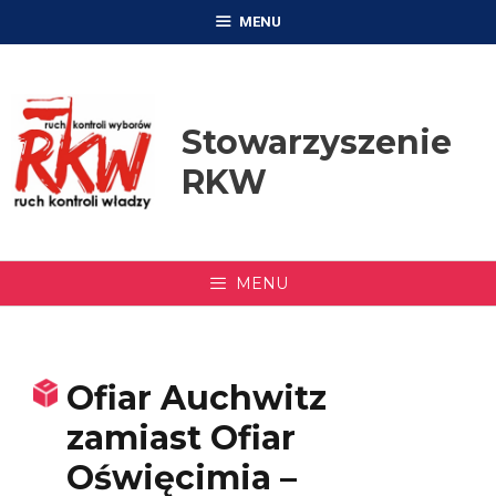
Przejdź
MENU
do
treści
Stowarzyszenie
RKW
MENU
Ofiar Auchwitz
zamiast Ofiar
Oświęcimia –