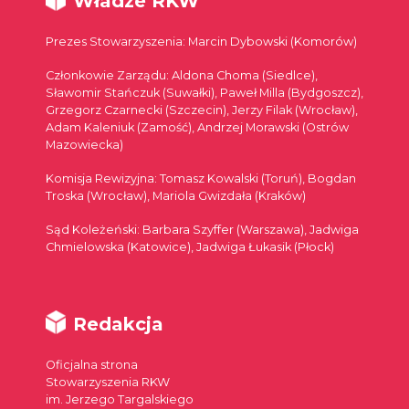
Władze RKW
Prezes Stowarzyszenia: Marcin Dybowski (Komorów)
Członkowie Zarządu: Aldona Choma (Siedlce),
Sławomir Stańczuk (Suwałki), Paweł Milla (Bydgoszcz),
Grzegorz Czarnecki (Szczecin), Jerzy Filak (Wrocław),
Adam Kaleniuk (Zamość), Andrzej Morawski (Ostrów
Mazowiecka)
Komisja Rewizyjna: Tomasz Kowalski (Toruń), Bogdan
Troska (Wrocław), Mariola Gwizdała (Kraków)
Sąd Koleżeński: Barbara Szyffer (Warszawa), Jadwiga
Chmielowska (Katowice), Jadwiga Łukasik (Płock)
Redakcja
Oficjalna strona
Stowarzyszenia RKW
im. Jerzego Targalskiego