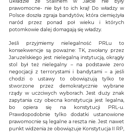
układzie ze Stalinem w Jałcie nie były
prawomocne- nie był to ich kraj! Do władzy w
Polsce doszła zgraja bandytów, która ciemiężyła
naród przez ponad poł wieku i których
potomkowie dalej domagają się władzy.
Jeśli przyjmiemy nielegalność PRLu to
konsekwencje są poważne: TK, zwołany przez
Jaruzelskiego jest nielegalną instytucją, okrągły
stol był też nielegalny – na podstawie zero
negocjacji z terrorystami i bandytami – a jeśli
chodzi o ustawy to obowiązują tylko te
stworzone przez demokratycznie wybrane
rządy w uczciwych wyborach. Jest duży znak
zapytania czy obecna konstytucja jest legalna,
bo opiera się na konstytucji PRL-u.
Prawdopodobnie tylko dodatki ustanowione
prawomocnie są legalne a reszta nie. Jest nawet
punkt widzenia że obowiązuje Konstytucja II RP,