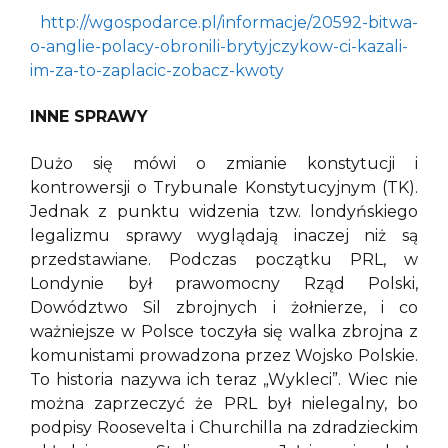
http://wgospodarce.pl/informacje/20592-bitwa-
o-anglie-polacy-obronili-brytyjczykow-ci-kazali-
im-za-to-zaplacic-zobacz-kwoty
INNE SPRAWY
Dużo się mówi o zmianie konstytucji i
kontrowersji o Trybunale Konstytucyjnym (TK).
Jednak z punktu widzenia tzw. londyńskiego
legalizmu sprawy wyglądają inaczej niż są
przedstawiane. Podczas początku PRL, w
Londynie był prawomocny Rząd Polski,
Dowództwo Sil zbrojnych i żołnierze, i co
ważniejsze w Polsce toczyła się walka zbrojna z
komunistami prowadzona przez Wojsko Polskie.
To historia nazywa ich teraz „Wykleci”. Wiec nie
można zaprzeczyć że PRL był nielegalny, bo
podpisy Roosevelta i Churchilla na zdradzieckim