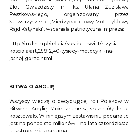
Zlot Gwiaździsty im. ks. Ułana Zdzisława
Peszkowskiego, organizowany przez
Stowarzyszenie „Międzynarodowy Motocyklowy
Rajd Katyński”, wspaniała patriotyczna impreza:
http://m.deon.pl/religia/kosciol-i-swiat/z-zycia-
kosciola/art,25812,40-tysiecy-motocykli-na-
jasnej-gorze.html
BITWA O ANGLIĘ
Wszyscy wiedzą o decydującej roli Polaków w
Bitwie o Anglię. Mniej znane są szczegóły ile to
kosztowało. W niniejszym zestawieniu podane to
jest na ponad sto milionów – na lata czterdzieste
to astronomiczna suma: