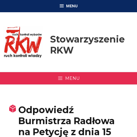
Przejdź
MENU
do
treści
Stowarzyszenie
RKW
MENU
Odpowiedź
Burmistrza Radłowa
na Petycję z dnia 15