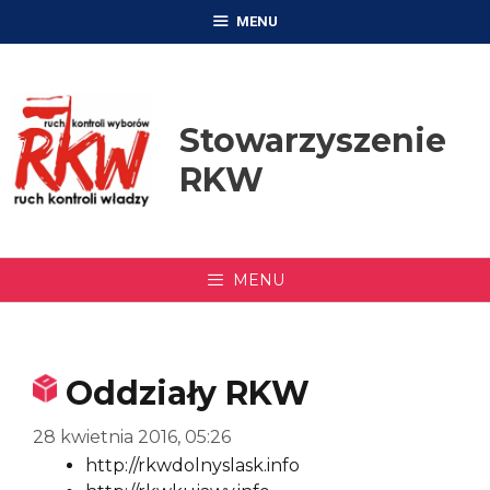
Przejdź
MENU
do
treści
Stowarzyszenie
RKW
MENU
Oddziały RKW
28 kwietnia 2016, 05:26
http://rkwdolnyslask.info