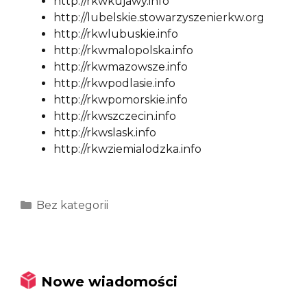
http://rkwkujawy.info
http://lubelskie.stowarzyszenierkw.org
http://rkwlubuskie.info
http://rkwmalopolska.info
http://rkwmazowsze.info
http://rkwpodlasie.info
http://rkwpomorskie.info
http://rkwszczecin.info
http://rkwslask.info
http://rkwziemialodzka.info
Kategorie
Bez kategorii
Nowe wiadomości