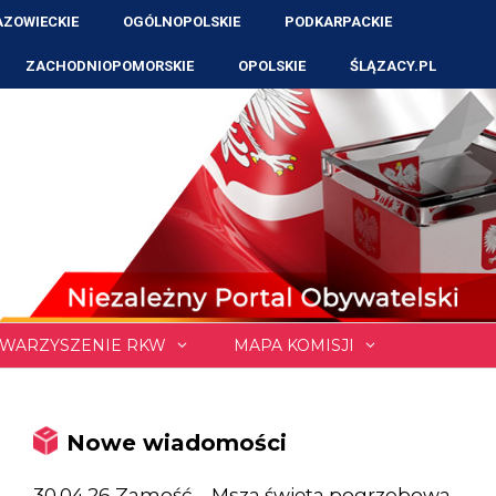
ZOWIECKIE
OGÓLNOPOLSKIE
PODKARPACKIE
ZACHODNIOPOMORSKIE
OPOLSKIE
ŚLĄZACY.PL
WARZYSZENIE RKW
MAPA KOMISJI
Nowe wiadomości
30.04.26 Zamość – Msza święta pogrzebowa,