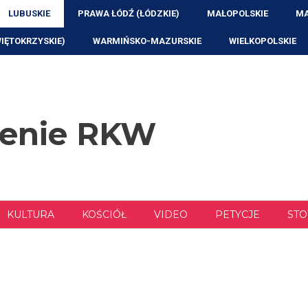
LUBUSKIE
PRAWA ŁÓDŹ (ŁÓDZKIE)
MAŁOPOLSKIE
MA
WIĘTOKRZYSKIE)
WARMIŃSKO-MAZURSKIE
WIELKOPOLSKIE
zenie RKW
KULTURA
KOŚCIÓŁ
VIDEO
PETYCJE
STO