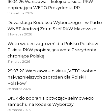
18.04.26 Warszawa – kolejna pikieta RKW
popierająca WETO Prezydenta RP
15 kwietnia 2026
Dewastacja Kodeksu Wyborczego – w Radio
WNET Andrzej Zdun Szef RKW Mazowsze
3 kwietnia 2026
Weto wobec zagrożeń dla Polski i Polaków –
Pikieta RKW popierająca weta Prezydenta
chroniące Polskę
31 marca 2026
29.03.26 Warszawa – pikieta „VETO wobec
najważniejszych zagrożeń dla Polski i
Polaków”
26 marca 2026
Druk do pobrania dotyczący sejmowego
zamachu na Kodeks Wyborczy
25 marca 2026