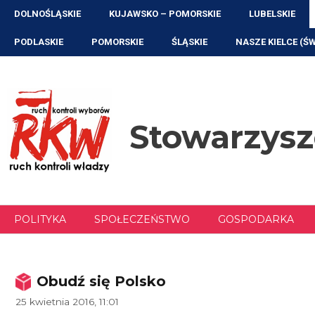
Przejdź
DOLNOŚLĄSKIE
KUJAWSKO – POMORSKIE
LUBELSKIE
do
treści
PODLASKIE
POMORSKIE
ŚLĄSKIE
NASZE KIELCE (Ś
Stowarzys
POLITYKA
SPOŁECZEŃSTWO
GOSPODARKA
Obudź się Polsko
25 kwietnia 2016, 11:01