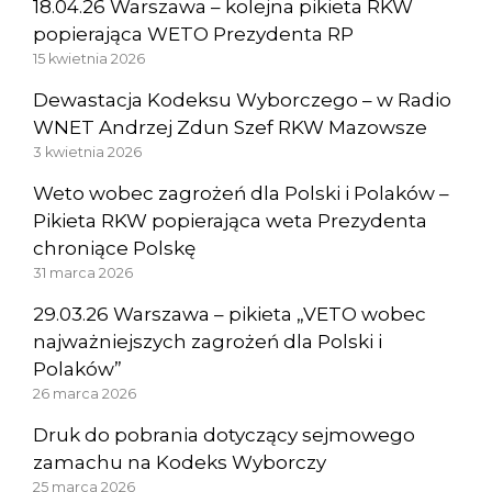
18.04.26 Warszawa – kolejna pikieta RKW
popierająca WETO Prezydenta RP
15 kwietnia 2026
Dewastacja Kodeksu Wyborczego – w Radio
WNET Andrzej Zdun Szef RKW Mazowsze
3 kwietnia 2026
Weto wobec zagrożeń dla Polski i Polaków –
Pikieta RKW popierająca weta Prezydenta
chroniące Polskę
31 marca 2026
29.03.26 Warszawa – pikieta „VETO wobec
najważniejszych zagrożeń dla Polski i
Polaków”
26 marca 2026
Druk do pobrania dotyczący sejmowego
zamachu na Kodeks Wyborczy
25 marca 2026