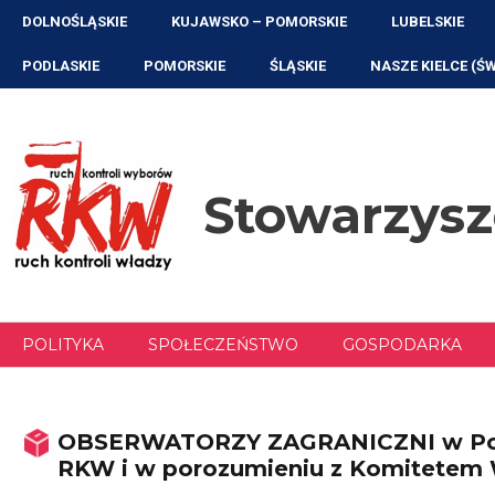
Przejdź
DOLNOŚLĄSKIE
KUJAWSKO – POMORSKIE
LUBELSKIE
do
treści
PODLASKIE
POMORSKIE
ŚLĄSKIE
NASZE KIELCE (Ś
Stowarzys
POLITYKA
SPOŁECZEŃSTWO
GOSPODARKA
OBSERWATORZY ZAGRANICZNI w Polsc
RKW i w porozumieniu z Komitetem 