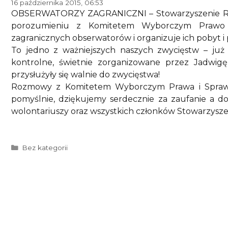
16 października 2015, 06:53
OBSERWATORZY ZAGRANICZNI – Stowarzyszenie Ruc
porozumieniu z Komitetem Wyborczym Prawo i
zagranicznych obserwatorów i organizuje ich pobyt i 
To jedno z ważniejszych naszych zwycięstw – ju
kontrolne, świetnie zorganizowane przez Jadwi
przysłużyły się walnie do zwycięstwa!
Rozmowy z Komitetem Wyborczym Prawa i Sprawied
pomyślnie, dziękujemy serdecznie za zaufanie a do 
wolontariuszy oraz wszystkich członków Stowarzysz
Kategorie
Bez kategorii