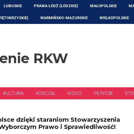
LUBUSKIE
PRAWA ŁÓDŹ (ŁÓDZKIE)
MAŁOPOLSKIE
MA
WIĘTOKRZYSKIE)
WARMIŃSKO-MAZURSKIE
WIELKOPOLSKIE
zenie RKW
KULTURA
KOŚCIÓŁ
VIDEO
PETYCJE
STO
e dzięki staraniom Stowarzyszenia
Wyborczym Prawo i Sprawiedliwość!