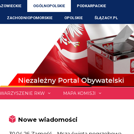
ZOWIECKIE
OGÓLNOPOLSKIE
PODKARPACKIE
ZACHODNIOPOMORSKIE
OPOLSKIE
ŚLĄZACY.PL
WARZYSZENIE RKW
MAPA KOMISJI
Nowe wiadomości
30.04.26 Zamość – Msza święta pogrzebowa,