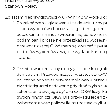
Ruch Kontroli Wyborców
Szanowni Polacy
Zgłaszam nieprawidłowości w OKW nr 48 w Płocku g
Po zakończeniu głosowania i zaklejeniu urny p
listach wyborców chociaż się tego domagałam – n
odczekaniu 15 minut zwróciłam się ponownie i 
podam pani i proszę nie przeszkadzać „wcześnie
przewodniczącej OKW mam się zwracać z pytaniam
podpisów wyborców a więc ile wydano kart do g
liczone.
Przed otwarciem urny nie były liczone kolegial
domagałam. Przewodnicząca i wszyscy czł. OKW t
policzone ponieważ przy stemplowaniu przed gł
pięćdziesiątkami podawane gdy skończyła się kol
zakończeniu swojego dyżuru czł. OKW liczył kart
dwóch innych czł. OKW. Dla przykładu jeden z c
wyborcom a więc policzył ile mu zostało czyli 36 i