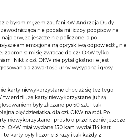
dzie byłam mężem zaufani KW Andrzeja Dudy.
rzewodnicząca nie podała mi liczby podpisów na
ajpierw, że jeszcze nie policzone, a po
usłyszałam emocjonalną opryskliwą odpowiedź „ nie
j zabroniła mi się zwracać do czł. OKW tylko
i. Nikt z czł. OKW nie pytał głośno ile jest
łosowania a zawartość urny wysypana i głosy
nie karty niewykorzystane chociaż się też tego
wierdzili, że karty niewykorzystane już są
osowaniem były zliczane po 50 szt. I tak
ejna pięćdziesiątka. dla czł. OKW na stół. Po
y niewykorzystane i prosiło o przeliczenie jeszcze
zł. OKW miał wydane 150 kart, wydał 114 kart
 te karty były liczone 3 razy i tak każdy z