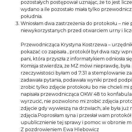
pozostałych postępował uznając, że to jest licz
wydano a ile pozostało miała tylko przewodnic
południa.
Wniosłam dwa zastrzeżenia do protokołu – nie 
niewykorzystanych przed otwarciem urny i lic
Przewodnicząca Krystyna Kostrzewa – urzędnik 
pokazać co zapisała , protokół był dwa razy w
pani, która przyszła z informatykiem odniosła si
Komisja stwierdza, że MZ mówi nieprawdę, była
rzeczywistości byłam od 7:31 a stemplowanie zak
zadawała pytania, podawała wyniki przed podpi
zrobić tylko zdjęcie protokołu bo nie chcieli mi 
napisała przewodnicząca OKW 48 to konfabulacj
wyrzucić, nie pozwolono mi zrobić zdjęcia prot
zdjęcie gdy wywieszą na drzwiach, ale była już
zdjęcia.Poprosiłam syna i przesłał wam protokół 
upublicznienie tej sprawy i pomoc w obronie 
Z pozdrowieniem Ewa Hlebowicz