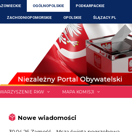
ZOWIECKIE
OGÓLNOPOLSKIE
PODKARPACKIE
ZACHODNIOPOMORSKIE
OPOLSKIE
ŚLĄZACY.PL
WARZYSZENIE RKW
MAPA KOMISJI
Nowe wiadomości
30.04.26 Zamość – Msza święta pogrzebowa,