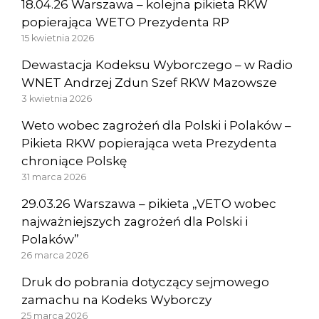
18.04.26 Warszawa – kolejna pikieta RKW
popierająca WETO Prezydenta RP
15 kwietnia 2026
Dewastacja Kodeksu Wyborczego – w Radio
WNET Andrzej Zdun Szef RKW Mazowsze
3 kwietnia 2026
Weto wobec zagrożeń dla Polski i Polaków –
Pikieta RKW popierająca weta Prezydenta
chroniące Polskę
31 marca 2026
29.03.26 Warszawa – pikieta „VETO wobec
najważniejszych zagrożeń dla Polski i
Polaków”
26 marca 2026
Druk do pobrania dotyczący sejmowego
zamachu na Kodeks Wyborczy
25 marca 2026