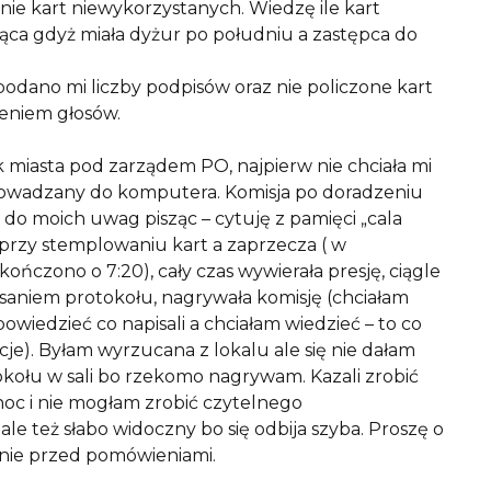
enie kart niewykorzystanych. Wiedzę ile kart
ząca gdyż miała dyżur po południu a zastępca do
podano mi liczby podpisów oraz nie policzone kart
zeniem głosów.
miasta pod zarządem PO, najpierw nie chciała mi
prowadzany do komputera. Komisja po doradzeniu
ę do moich uwag pisząc – cytuję z pamięci „cala
 przy stemplowaniu kart a zaprzecza ( w
ończono o 7:20), cały czas wywierała presję, ciągle
saniem protokołu, nagrywała komisję (chciałam
powiedzieć co napisali a chciałam wiedzieć – to co
e). Byłam wyrzucana z lokalu ale się nie dałam
okołu w sali bo rzekomo nagrywam. Kazali zrobić
 noc i nie mogłam zrobić czytelnego
ale też słabo widoczny bo się odbija szyba. Proszę o
mnie przed pomówieniami.