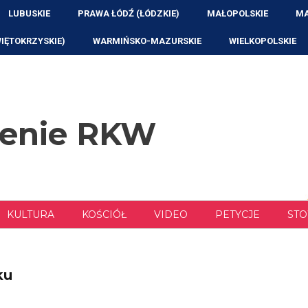
LUBUSKIE
PRAWA ŁÓDŹ (ŁÓDZKIE)
MAŁOPOLSKIE
MA
WIĘTOKRZYSKIE)
WARMIŃSKO-MAZURSKIE
WIELKOPOLSKIE
zenie RKW
KULTURA
KOŚCIÓŁ
VIDEO
PETYCJE
STO
ku