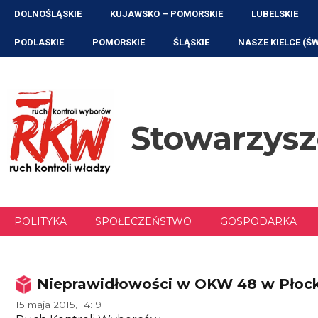
Przejdź
DOLNOŚLĄSKIE
KUJAWSKO – POMORSKIE
LUBELSKIE
do
treści
PODLASKIE
POMORSKIE
ŚLĄSKIE
NASZE KIELCE (Ś
Stowarzys
POLITYKA
SPOŁECZEŃSTWO
GOSPODARKA
Nieprawidłowości w OKW 48 w Płoc
15 maja 2015, 14:19