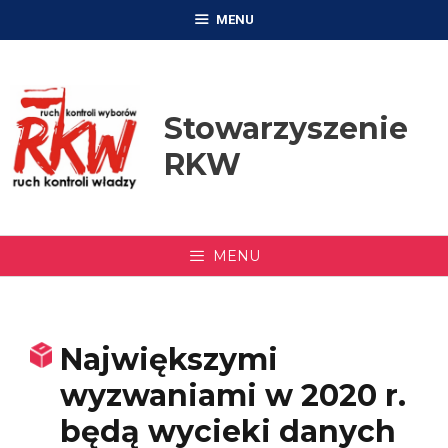
Przejdź
MENU
do
treści
Stowarzyszenie
RKW
MENU
Największymi
wyzwaniami w 2020 r.
będą wycieki danych