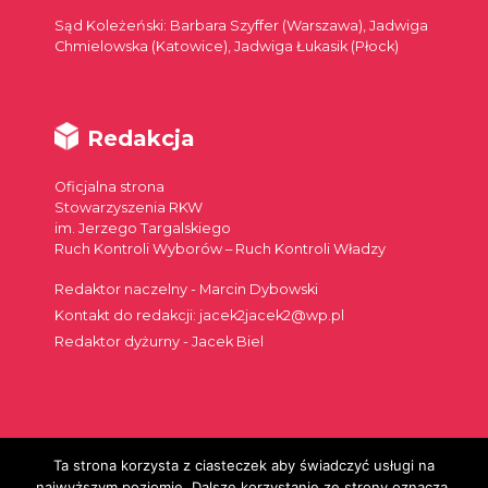
Sąd Koleżeński: Barbara Szyffer (Warszawa), Jadwiga
Chmielowska (Katowice), Jadwiga Łukasik (Płock)
Redakcja
Oficjalna strona
Stowarzyszenia RKW
im. Jerzego Targalskiego
Ruch Kontroli Wyborów – Ruch Kontroli Władzy
Redaktor naczelny - Marcin Dybowski
Kontakt do redakcji: jacek2jacek2@wp.pl
Redaktor dyżurny - Jacek Biel
Ta strona korzysta z ciasteczek aby świadczyć usługi na
Szukaj:
najwyższym poziomie. Dalsze korzystanie ze strony oznacza,