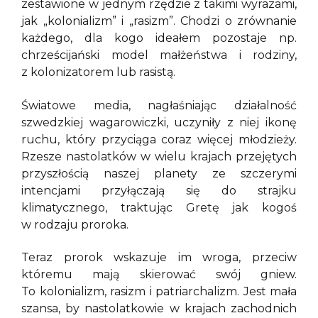
zestawione w jednym rzędzie z takimi wyrazami,
jak „kolonializm” i „rasizm”. Chodzi o zrównanie
każdego, dla kogo ideałem pozostaje np.
chrześcijański model małżeństwa i rodziny,
z kolonizatorem lub rasistą.
Światowe media, nagłaśniając działalność
szwedzkiej wagarowiczki, uczyniły z niej ikonę
ruchu, który przyciąga coraz więcej młodzieży.
Rzesze nastolatków w wielu krajach przejętych
przyszłością naszej planety ze szczerymi
intencjami przyłączają się do strajku
klimatycznego, traktując Gretę jak kogoś
w rodzaju proroka.
Teraz prorok wskazuje im wroga, przeciw
któremu mają skierować swój gniew.
To kolonializm, rasizm i patriarchalizm. Jest mała
szansa, by nastolatkowie w krajach zachodnich