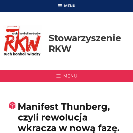
Przejdź
MENU
do
treści
Stowarzyszenie
RKW
MENU
Manifest Thunberg,
czyli rewolucja
wkracza w nową fazę.