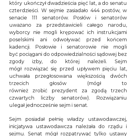
który ukończył dwadzieścia pięć lat, a do senatu
czterdzieści. W sejmie zasiadało 444 postów, w
senacie 111 senatorów. Posłów i senatorów
uważano za przedstawicieli całego narodu,
wyborcy nie mogli krępować ich instrukcjami
poselskimi ani odwoływać przed końcem
kadencji. Posłowie i senatorowie nie mogli
być pociągani do odpowiedzialności sądowej bez
zgody izby, do której należeli. Sejm
mógł rozwiązać się przed upływem pięciu lat,
uchwała przegłosowana większością dwóch
trzecich głosów (mógł to
również zrobić prezydent za zgodą trzech
czwartych liczby senatorów). Rozwiązaniu
ulegał jednocześnie sejm i senat.
Sejm posiadał pełnię władzy ustawodawczej,
inicjatywa ustawodawcza należała do rządu i
sejmu. Senat mógł rozpatrywać tylko ustawy