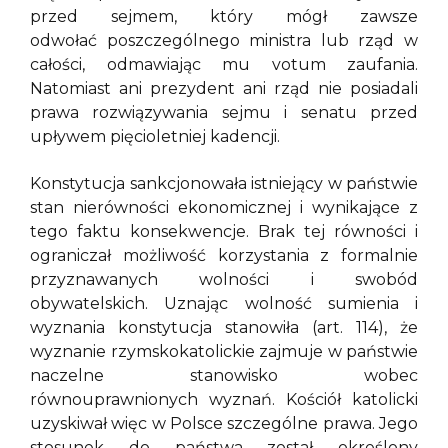
przed sejmem, który mógł zawsze
odwołać poszczególnego ministra lub rząd w
całości, odmawiając mu votum zaufania.
Natomiast ani prezydent ani rząd nie posiadali
prawa rozwiązywania sejmu i senatu przed
upływem pięcioletniej kadencji.
Konstytucja sankcjonowała istniejący w państwie
stan nierówności ekonomicznej i wynikające z
tego faktu konsekwencje. Brak tej równości i
ograniczał możliwość korzystania z formalnie
przyznawanych wolności i swobód
obywatelskich. Uznając wolność sumienia i
wyznania konstytucja stanowiła (art. 114), że
wyznanie rzymskokatolickie zajmuje w państwie
naczelne stanowisko wobec
równouprawnionych wyznań. Kościół katolicki
uzyskiwał więc w Polsce szczególne prawa. Jego
stosunek do państwa został określony