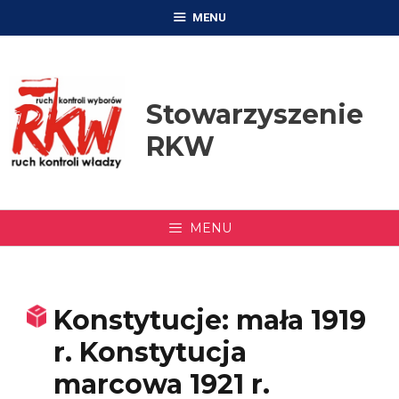
Przejdź
MENU
do
treści
Stowarzyszenie
RKW
MENU
Konstytucje: mała 1919
r. Konstytucja
marcowa 1921 r.