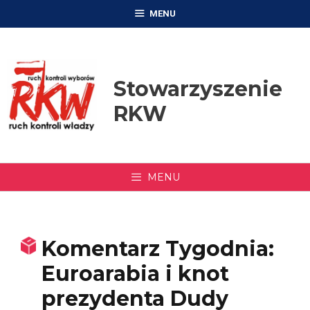
Przejdź
MENU
do
treści
Stowarzyszenie
RKW
MENU
Komentarz Tygodnia:
Euroarabia i knot
prezydenta Dudy