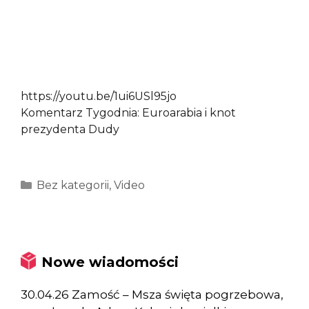
https://youtu.be/1ui6USl95jo
Komentarz Tygodnia: Euroarabia i knot
prezydenta Dudy
Kategorie
Bez kategorii
,
Video
Nowe wiadomości
30.04.26 Zamość – Msza święta pogrzebowa,