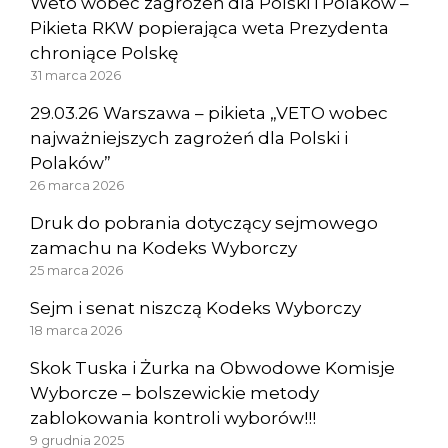
Weto wobec zagrożeń dla Polski i Polaków –
Pikieta RKW popierająca weta Prezydenta
chroniące Polskę
31 marca 2026
29.03.26 Warszawa – pikieta „VETO wobec
najważniejszych zagrożeń dla Polski i
Polaków”
26 marca 2026
Druk do pobrania dotyczący sejmowego
zamachu na Kodeks Wyborczy
25 marca 2026
Sejm i senat niszczą Kodeks Wyborczy
18 marca 2026
Skok Tuska i Żurka na Obwodowe Komisje
Wyborcze – bolszewickie metody
zablokowania kontroli wyborów!!!
9 grudnia 2025