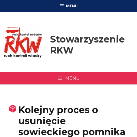
Przejdź
MENU
do
treści
Stowarzyszenie
RKW
MENU
Kolejny proces o
usunięcie
sowieckiego pomnika