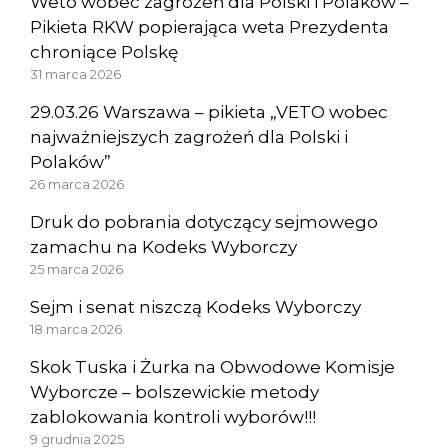
Weto wobec zagrożeń dla Polski i Polaków –
Pikieta RKW popierająca weta Prezydenta
chroniące Polskę
31 marca 2026
29.03.26 Warszawa – pikieta „VETO wobec
najważniejszych zagrożeń dla Polski i
Polaków”
26 marca 2026
Druk do pobrania dotyczący sejmowego
zamachu na Kodeks Wyborczy
25 marca 2026
Sejm i senat niszczą Kodeks Wyborczy
18 marca 2026
Skok Tuska i Żurka na Obwodowe Komisje
Wyborcze – bolszewickie metody
zablokowania kontroli wyborów!!!
9 grudnia 2025