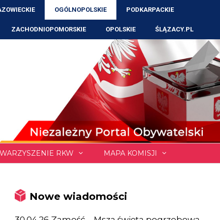
ZOWIECKIE
OGÓLNOPOLSKIE
PODKARPACKIE
ZACHODNIOPOMORSKIE
OPOLSKIE
ŚLĄZACY.PL
WARZYSZENIE RKW
MAPA KOMISJI
Nowe wiadomości
30.04.26 Zamość – Msza święta pogrzebowa,