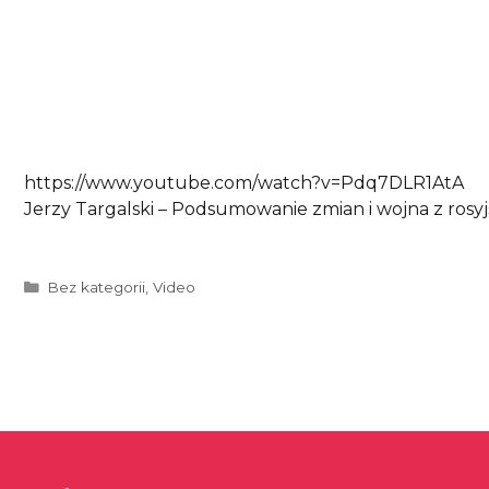
https://www.youtube.com/watch?v=Pdq7DLR1AtA
Jerzy Targalski – Podsumowanie zmian i wojna z rosyj
Kategorie
Bez kategorii
,
Video