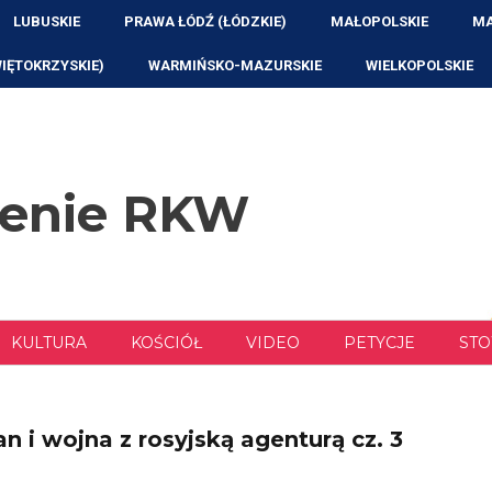
LUBUSKIE
PRAWA ŁÓDŹ (ŁÓDZKIE)
MAŁOPOLSKIE
MA
WIĘTOKRZYSKIE)
WARMIŃSKO-MAZURSKIE
WIELKOPOLSKIE
zenie RKW
KULTURA
KOŚCIÓŁ
VIDEO
PETYCJE
STO
 i wojna z rosyjską agenturą cz. 3