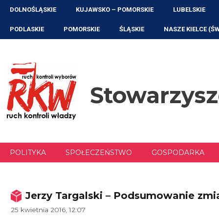
Przejdź
DOLNOŚLĄSKIE
KUJAWSKO – POMORSKIE
LUBELSKIE
do
treści
PODLASKIE
POMORSKIE
ŚLĄSKIE
NASZE KIELCE (Ś
Stowarzys
POLITYKA
SPOŁECZEŃSTWO
GOSPODARKA
Jerzy Targalski – Podsumowanie zmian
25 kwietnia 2016, 12:07