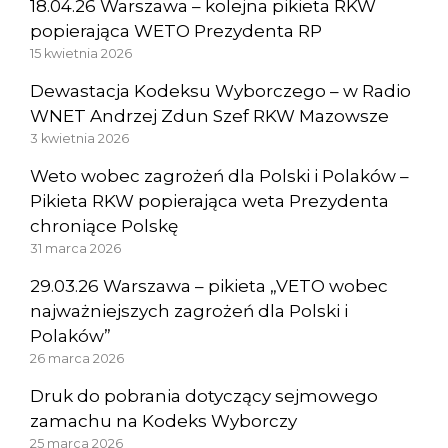
18.04.26 Warszawa – kolejna pikieta RKW
popierająca WETO Prezydenta RP
15 kwietnia 2026
Dewastacja Kodeksu Wyborczego – w Radio
WNET Andrzej Zdun Szef RKW Mazowsze
3 kwietnia 2026
Weto wobec zagrożeń dla Polski i Polaków –
Pikieta RKW popierająca weta Prezydenta
chroniące Polskę
31 marca 2026
29.03.26 Warszawa – pikieta „VETO wobec
najważniejszych zagrożeń dla Polski i
Polaków”
26 marca 2026
Druk do pobrania dotyczący sejmowego
zamachu na Kodeks Wyborczy
25 marca 2026