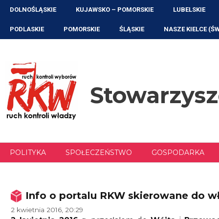
Przejdź
DOLNOŚLĄSKIE
KUJAWSKO – POMORSKIE
LUBELSKIE
do
treści
PODLASKIE
POMORSKIE
ŚLĄSKIE
NASZE KIELCE (Ś
Stowarzys
POLITYKA
SPOŁECZEŃSTWO
GOSPODARKA
Info o portalu RKW skierowane do wł
2 kwietnia 2016, 20:29