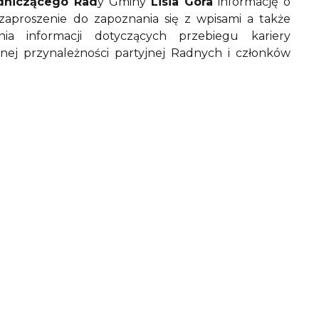
dniczącego Rad
y Gminy
Lisia Góra
informację o
aproszenie do zapoznania się z wpisami a także
nia informacji dotyczących przebiegu kariery
cnej przynależności partyjnej Radnych i członków