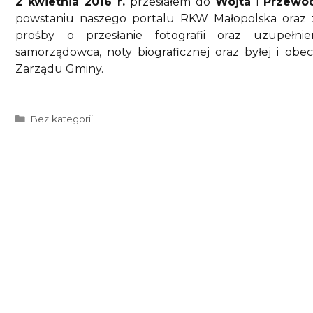
2 kwietnia 2016 r.
przesłałem do
Wójta
i
Przewo
powstaniu naszego portalu RKW Małopolska oraz z
prośby o przesłanie fotografii oraz uzupełnie
samorządowca, noty biograficznej oraz byłej i obe
Zarządu Gminy.
Kategorie
Bez kategorii