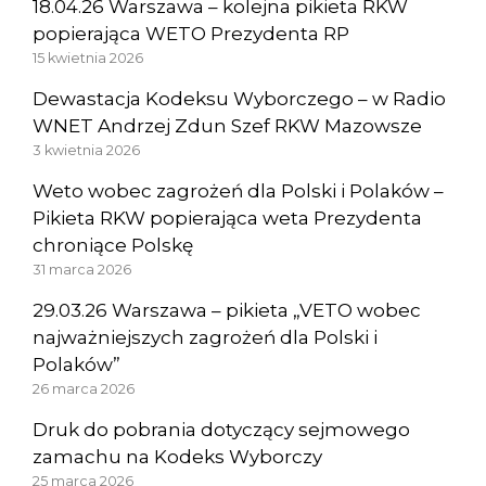
18.04.26 Warszawa – kolejna pikieta RKW
popierająca WETO Prezydenta RP
15 kwietnia 2026
Dewastacja Kodeksu Wyborczego – w Radio
WNET Andrzej Zdun Szef RKW Mazowsze
3 kwietnia 2026
Weto wobec zagrożeń dla Polski i Polaków –
Pikieta RKW popierająca weta Prezydenta
chroniące Polskę
31 marca 2026
29.03.26 Warszawa – pikieta „VETO wobec
najważniejszych zagrożeń dla Polski i
Polaków”
26 marca 2026
Druk do pobrania dotyczący sejmowego
zamachu na Kodeks Wyborczy
25 marca 2026