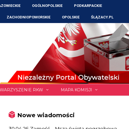
ZOWIECKIE
OGÓLNOPOLSKIE
PODKARPACKIE
ZACHODNIOPOMORSKIE
OPOLSKIE
ŚLĄZACY.PL
WARZYSZENIE RKW
MAPA KOMISJI
Nowe wiadomości
30.04.26 Zamość – Msza święta pogrzebowa,