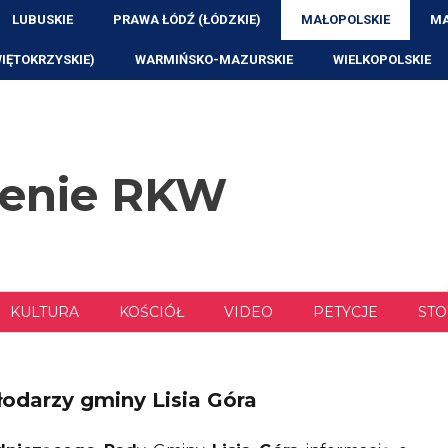
LUBUSKIE
PRAWA ŁÓDŹ (ŁÓDZKIE)
MAŁOPOLSKIE
MA
WIĘTOKRZYSKIE)
WARMIŃSKO-MAZURSKIE
WIELKOPOLSKIE
zenie RKW
KULTURA
KOŚCIÓŁ
VIDEO
PETYCJE
STO
odarzy gminy Lisia Góra