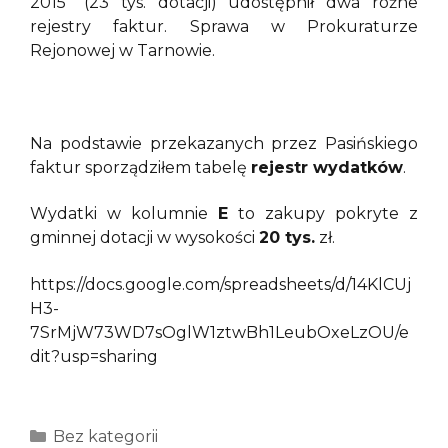
2015” (23 tys. dotacji) udostępnił dwa różne
rejestry faktur. Sprawa w Prokuraturze
Rejonowej w Tarnowie.
Na podstawie przekazanych przez Pasińskiego
faktur sporządziłem tabelę
rejestr wydatków
.
Wydatki w kolumnie
E
to zakupy pokryte z
gminnej dotacji w wysokości
20 tys.
zł.
https://docs.google.com/spreadsheets/d/14KlCUj
H3-
7SrMjW73WD7sOglW1ztwBh1LeubOxeLzOU/e
dit?usp=sharing
Kategorie
Bez kategorii