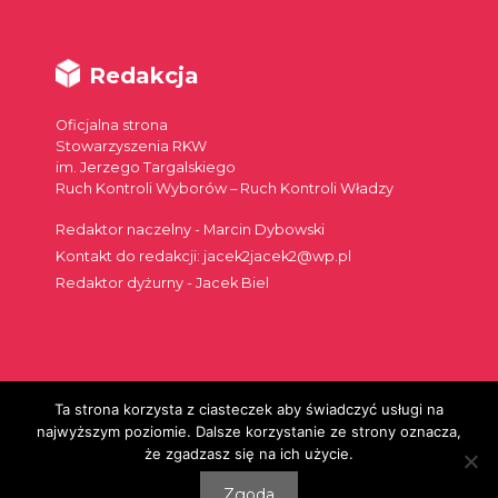
Redakcja
Oficjalna strona
Stowarzyszenia RKW
im. Jerzego Targalskiego
Ruch Kontroli Wyborów – Ruch Kontroli Władzy
Redaktor naczelny - Marcin Dybowski
Kontakt do redakcji: jacek2jacek2@wp.pl
Redaktor dyżurny - Jacek Biel
Ta strona korzysta z ciasteczek aby świadczyć usługi na
Szukaj:
najwyższym poziomie. Dalsze korzystanie ze strony oznacza,
że zgadzasz się na ich użycie.
Zgoda