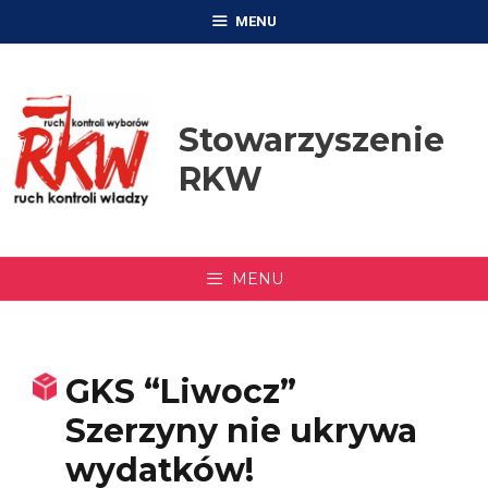
Przejdź
MENU
do
treści
Stowarzyszenie
RKW
MENU
GKS “Liwocz”
Szerzyny nie ukrywa
wydatków!