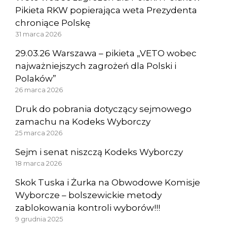
Pikieta RKW popierająca weta Prezydenta
chroniące Polskę
31 marca 2026
29.03.26 Warszawa – pikieta „VETO wobec
najważniejszych zagrożeń dla Polski i
Polaków”
26 marca 2026
Druk do pobrania dotyczący sejmowego
zamachu na Kodeks Wyborczy
25 marca 2026
Sejm i senat niszczą Kodeks Wyborczy
18 marca 2026
Skok Tuska i Żurka na Obwodowe Komisje
Wyborcze – bolszewickie metody
zablokowania kontroli wyborów!!!
9 grudnia 2025