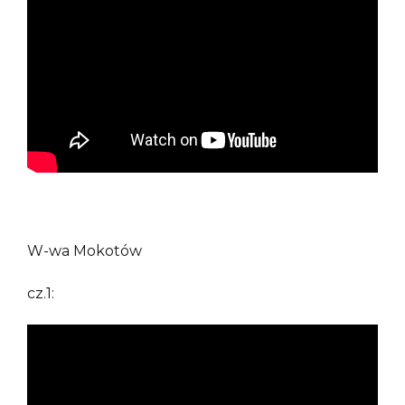
W-wa Mokotów
cz.1: