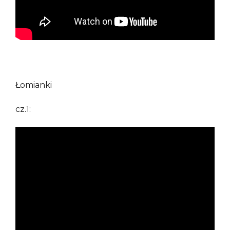
Łomianki
cz.1: