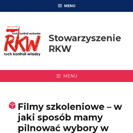
Przejdź
MENU
do
treści
Stowarzyszenie
RKW
MENU
Filmy szkoleniowe – w
jaki sposób mamy
pilnować wybory w