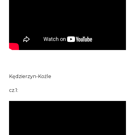
Kędzierzyn-Koźle
cz.1: