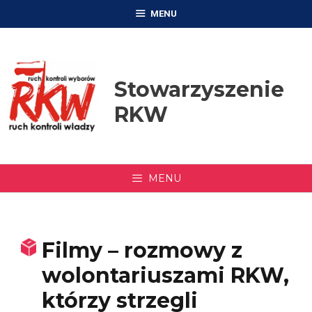
Przejdź
MENU
do
treści
Stowarzyszenie
RKW
MENU
Filmy – rozmowy z
wolontariuszami RKW,
którzy strzegli