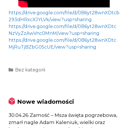
https://drive.google.com/file/d/0B6yt28wnXDtcb
293dHRxcXJYLVk/view?usp=sharing
https://drive.google.com/file/d/0B6yt28wnXDtc
NzVyZzAwVnc0MnM/view?usp=sharing
https://drive.google.com/file/d/0B6yt28wnXDtc
MjRuTjBZbG05cUE/view?usp=sharing
Kategorie
Bez kategorii
Nowe wiadomości
30.04.26 Zamość – Msza święta pogrzebowa,
zmarł nagle Adam Kaleniuk, wielki oraz