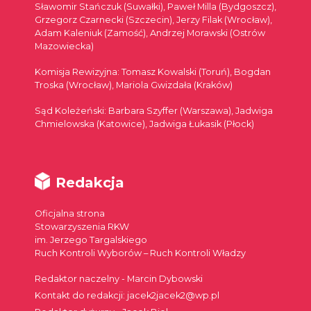
Sławomir Stańczuk (Suwałki), Paweł Milla (Bydgoszcz),
Grzegorz Czarnecki (Szczecin), Jerzy Filak (Wrocław),
Adam Kaleniuk (Zamość), Andrzej Morawski (Ostrów
Mazowiecka)
Komisja Rewizyjna: Tomasz Kowalski (Toruń), Bogdan
Troska (Wrocław), Mariola Gwizdała (Kraków)
Sąd Koleżeński: Barbara Szyffer (Warszawa), Jadwiga
Chmielowska (Katowice), Jadwiga Łukasik (Płock)
Redakcja
Oficjalna strona
Stowarzyszenia RKW
im. Jerzego Targalskiego
Ruch Kontroli Wyborów – Ruch Kontroli Władzy
Redaktor naczelny - Marcin Dybowski
Kontakt do redakcji: jacek2jacek2@wp.pl