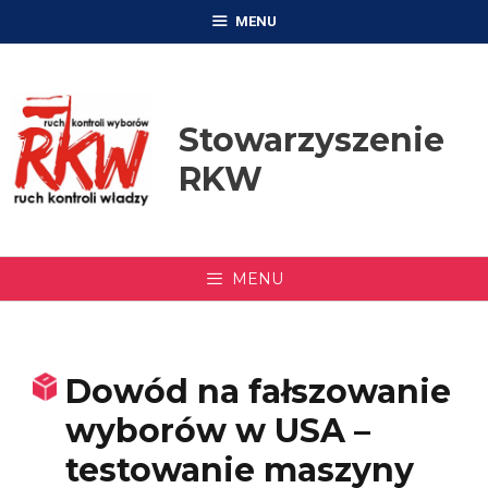
Przejdź
MENU
do
treści
Stowarzyszenie
RKW
MENU
Dowód na fałszowanie
wyborów w USA –
testowanie maszyny