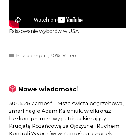
Fałszowanie wyborów w USA
Kategorie
Bez kategorii
,
30%
,
Video
Nowe wiadomości
30.04.26 Zamość – Msza święta pogrzebowa,
zmarł nagle Adam Kaleniuk, wielki oraz
bezkompromisowy patriota kierujący
Krucjatą Różańcową za Ojczyznę i Ruchem
Kontroli Wyborów w Zamościu, członek