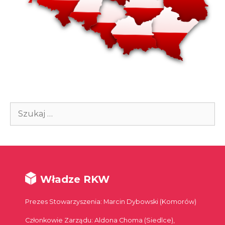
Szukaj:
Władze RKW
Prezes Stowarzyszenia: Marcin Dybowski (Komorów)
Członkowie Zarządu: Aldona Choma (Siedlce),