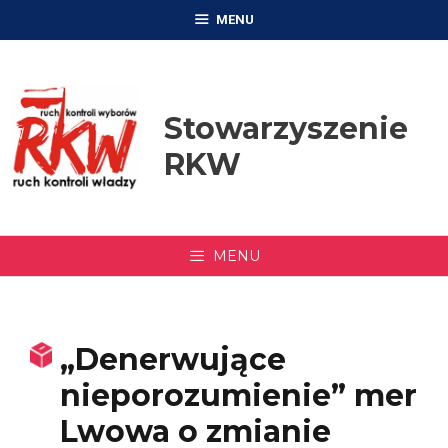
Przejdź
MENU
do
treści
Stowarzyszenie
RKW
MENU
„Denerwujące
nieporozumienie” mer
Lwowa o zmianie