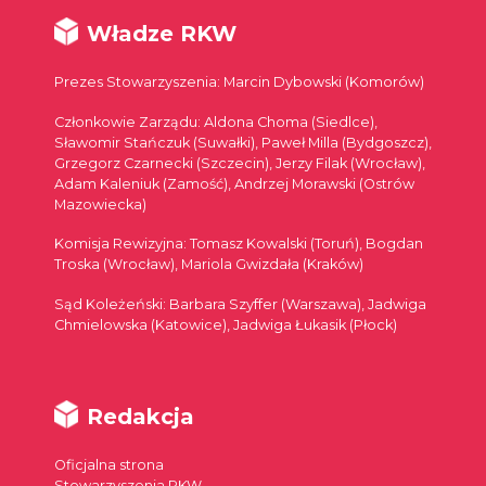
Władze RKW
Prezes Stowarzyszenia: Marcin Dybowski (Komorów)
Członkowie Zarządu: Aldona Choma (Siedlce),
Sławomir Stańczuk (Suwałki), Paweł Milla (Bydgoszcz),
Grzegorz Czarnecki (Szczecin), Jerzy Filak (Wrocław),
Adam Kaleniuk (Zamość), Andrzej Morawski (Ostrów
Mazowiecka)
Komisja Rewizyjna: Tomasz Kowalski (Toruń), Bogdan
Troska (Wrocław), Mariola Gwizdała (Kraków)
Sąd Koleżeński: Barbara Szyffer (Warszawa), Jadwiga
Chmielowska (Katowice), Jadwiga Łukasik (Płock)
Redakcja
Oficjalna strona
Stowarzyszenia RKW